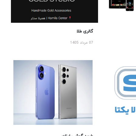
گالری طلا
07 مرداد 1405