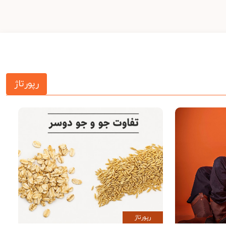
رپورتاژ
رپورتاژ