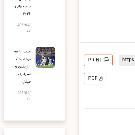
جام جهانی
۲۰۲۶
1405/04/
28
مسی بازهم
http
درخشید /
PRINT
آرژانتین و
اسپانیا در
PDF
فینال
1405/04/
25