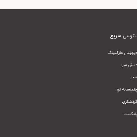
رسی سریع
یتال مارکتینگ
نش سرا
ار
رسانه ای
دشگری
دکست