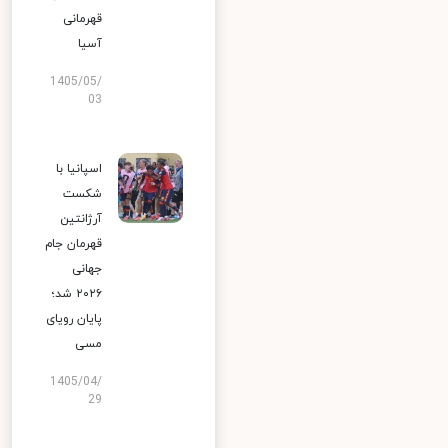
قهرمانی
آسیا
1405/05/
03
اسپانیا با
شکست
آرژانتین
قهرمان جام
جهانی
۲۰۲۶ شد؛
پایان رویای
مسی
1405/04/
29