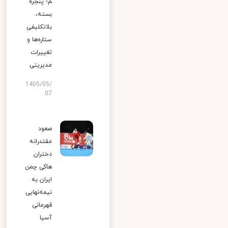
م؛ پنجره
بسته،
بلاتکلیفی
ستاره‌ها و
تغییرات
مدیریتی
1405/05/
07
صعود
مقتدرانه
دختران
هاکی چمن
ایران به
نیمه‌نهایی
قهرمانی
آسیا