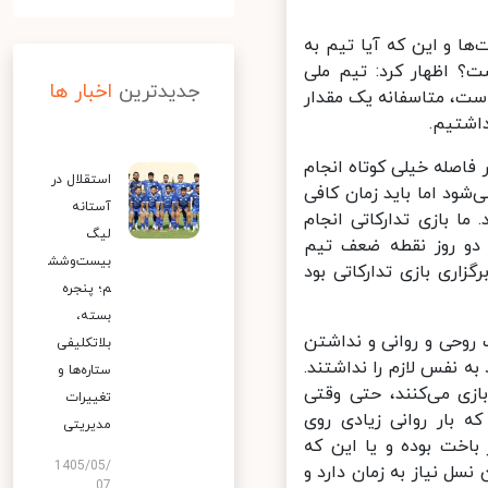
ا و این که آیا تیم به
؟ اظهار کرد: تیم ملی
جدیدترین
اخبار ها
ت، متاسفانه یک مقدار
شتیم.
ارکاتی با این تیم در فاصله خیلی کوتاه انجام
استقلال در
ود اما باید زمان کافی
آستانه
 بازی تدارکاتی انجام
لیگ
 یا دو روز نقطه ضعف تیم
بیست‌وشش
اری بازی تدارکاتی بود
م؛ پنجره
بسته،
وحی و روانی و نداشتن
بلاتکلیفی
 نفس لازم را نداشتند.
ستاره‌ها و
زی می‌کنند، حتی وقتی
تغییرات
بار روانی زیادی روی
مدیریتی
اخت بوده و یا این که
1405/05/
ل نیاز به زمان دارد و
07