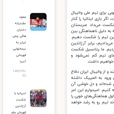
 برای تیم ملی والیبال
صعود
ر بازی ایتالیا را کنار
مقتدرانه
کست می‌داد. صربستان
دختران
به دلیل ناهماهنگی بین
هاکی چمن
ین تیم را شکست دهیم.
ستان را شکست می‌دادیم، برابر آرژانتین
ایران به
دیم. ما پتانسیل شکست
نیمه‌نهایی
ی تیم کم نمی‌شود و
قهرمانی
خواهیم داشت.
آسیا
و از والیبال ایران دفاع
1405/05/
03
ورود به المپیک داشته
شده‌اند و دل خوشی آن
نیم. امیدوارم این امر
اسپانیا با
ل هماهنگی‌های خوبی را
شکست
 تیم رو به رشد خواهد
آرژانتین
قهرمان جام