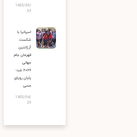
1405/05/
03
اسپانیا با
شکست
آرژانتین
قهرمان جام
جهانی
۲۰۲۶ شد؛
پایان رویای
مسی
1405/04/
29