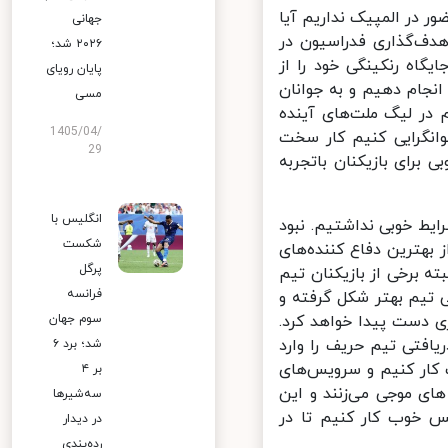
 در المپیک نداریم آیا
جهانی
هدف‌گذاری فدراسیون در
۲۰۲۶ شد؛
گاه رنکینگی خود را از
پایان رویای
نجام دهیم و به جوانان
مسی
ر لیگ ملت‌های آینده
1405/04/
انگرایی کنیم کار سخت
29
برای بازیکنان باتجربه
انگلیس با
ظر آمار دفاعی شرایط خوبی نداشتیم. نبود
شکست
ترین دفاع کننده‌های
پرگل
ه برخی از بازیکنان تیم
فرانسه
تیم بهتر شکل گرفته و
 دست پیدا خواهد کرد.
سوم جهان
افتی تیم حریف را وارد
شد؛ برد ۶
ار کنیم و سرویس‌های
بر ۴
ای موجی می‌زنند و این
سه‌شیرها
 خوب کار کنیم تا در
در دیدار
رده‌بندی