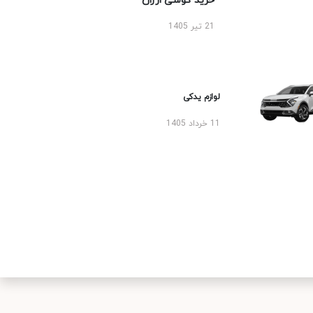
خرید گوشی ارزان
21 تیر 1405
لوازم یدکی
11 خرداد 1405