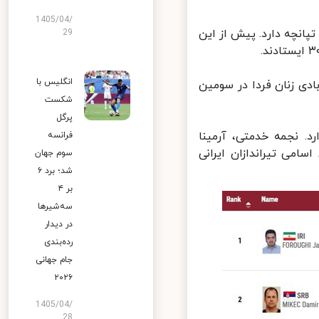
1405/04/
ه در دو ماده تفنگ و تپانچه دارد. پیش از این
29
انگلیس با
ی زنان فردا در سومین
شکست
پرگل
. نجمه خدمتی، آرمینا
فرانسه
می تیراندازان ایرانی
سوم جهان
شد؛ برد ۶
بر ۴
سه‌شیرها
در دیدار
رده‌بندی
جام جهانی
۲۰۲۶
1405/04/
28