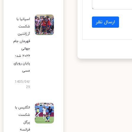
اسپانیا با
ارسال نظر
شکست
آرژانتین
قهرمان جام
جهانی
۲۰۲۶ شد؛
پایان رویای
مسی
1405/04/
29
انگلیس با
شکست
پرگل
فرانسه