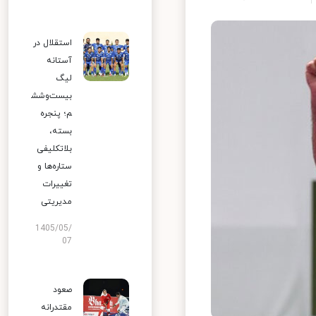
استقلال در
آستانه
لیگ
بیست‌وشش
م؛ پنجره
بسته،
بلاتکلیفی
ستاره‌ها و
تغییرات
مدیریتی
1405/05/
07
صعود
مقتدرانه