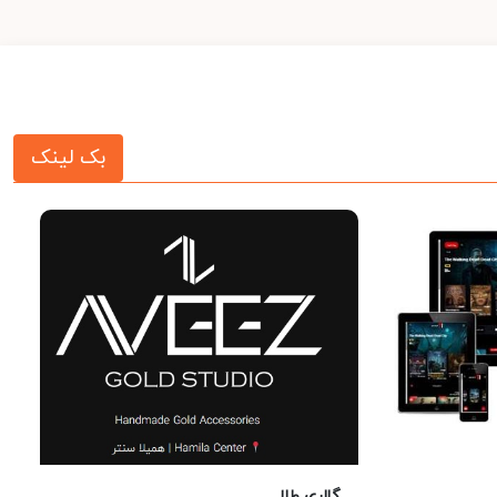
بک لینک
گالری طلا