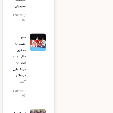
مدیریتی
1405/05/
07
صعود
مقتدرانه
دختران
هاکی چمن
ایران به
نیمه‌نهایی
قهرمانی
آسیا
1405/05/
03