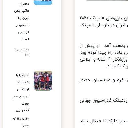
دختران
هاکی چمن
ایسنا: جواد فروغی تنها نماینده ایران در فینال ماده تپانچه بادی ۱۰ متر مردان بازی‌های المپیک ۲۰۲۰
ایران به
ران در بازیهای المپیک
نیمه‌نهایی
قهرمانی
آسیا
بدست آمد. او پیش از
1405/05/
 به فینال این ماده راه پیدا کرده بود.
03
فروغی بزرگترین ورزشکار کاروان ایران، دارای سه فرزند و پرستار است. این ورزشکار ۴۱ ساله و ایلامی
ک گفتند.
اسپانیا با
، کره و صربستان حضور
شکست
آرژانتین
قهرمان جام
کینگ فدراسیون جهانی
جهانی
۲۰۲۶ شد؛
پایان رویای
 دارند تا فینال جواد
مسی