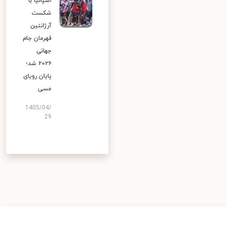
اسپانیا با
شکست
آرژانتین
قهرمان جام
جهانی
۲۰۲۶ شد؛
پایان رویای
مسی
1405/04/
29