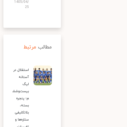
1405/04/
25
مطالب
مرتبط
استقلال در
آستانه
لیگ
بیست‌وشش
م؛ پنجره
بسته،
بلاتکلیفی
ستاره‌ها و
تغییرات