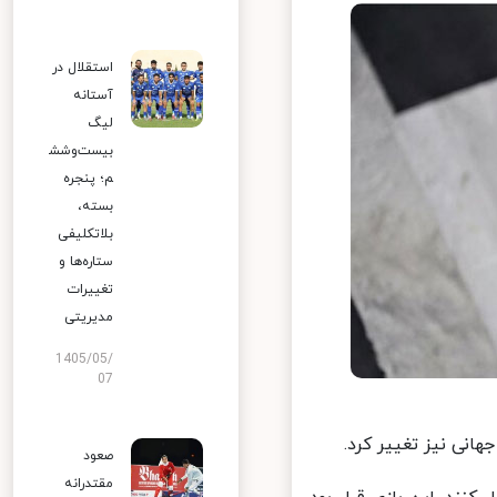
استقلال در
آستانه
لیگ
بیست‌وشش
م؛ پنجره
بسته،
بلاتکلیفی
ستاره‌ها و
تغییرات
مدیریتی
1405/05/
07
انی نیز تغییر کرد.
صعود
مقتدرانه