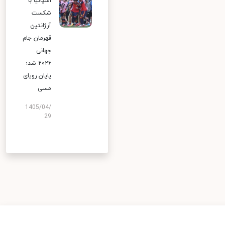
اسپانیا با
شکست
آرژانتین
قهرمان جام
جهانی
۲۰۲۶ شد؛
پایان رویای
مسی
1405/04/
29