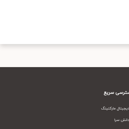
رسی سریع
یتال مارکتینگ
نش سرا