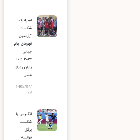
اسپانیا با
شکست
آرژانتین
قهرمان جام
جهانی
۲۰۲۶ شد؛
پایان رویای
مسی
1405/04/
29
انگلیس با
شکست
پرگل
فرانسه