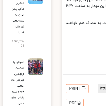
کنند. این بازی قرار بود
دختران
۳۰ آبان ساعت ۱۳:۳۰ به وقت ایران در ورزشگاه التومه دوحه برگزار شود. اما این دیدار به ساعت ۱۹:۳۰
هاکی چمن
ایران به
نیمه‌نهایی
ین مسابقات به مصاف هم خواهند
قهرمانی
آسیا
1405/05/
03
اسپانیا با
شکست
آرژانتین
قهرمان جام
جهانی
h
PRINT
۲۰۲۶ شد؛
پایان رویای
PDF
مسی