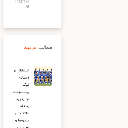
1405/04/
25
مطالب
مرتبط
استقلال در
آستانه
لیگ
بیست‌وشش
م؛ پنجره
بسته،
بلاتکلیفی
ستاره‌ها و
تغییرات