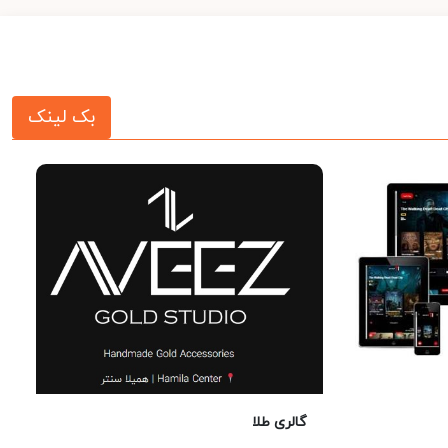
بک لینک
گالری طلا