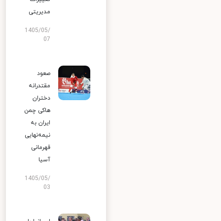
مدیریتی
1405/05/
07
صعود
مقتدرانه
دختران
هاکی چمن
ایران به
نیمه‌نهایی
قهرمانی
آسیا
1405/05/
03