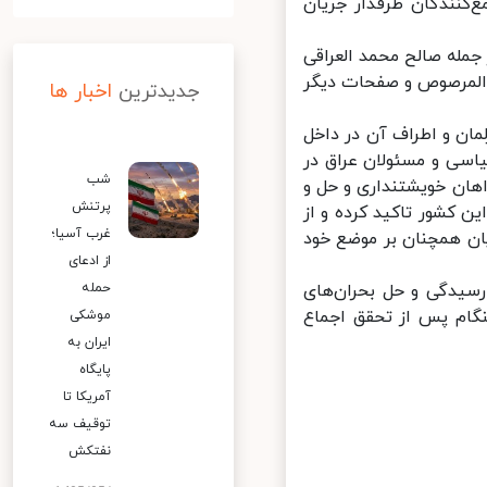
کنندگان طرفدار جریان
له صالح محمد العراقی
 المرصوص و صفحات دیگر
جدیدترین
اخبار ها
ان و اطراف آن در داخل
سی و مسئولان عراق در
شب
ان خویشتنداری و حل و
پرتنش
 کشور تاکید کرده و از
غرب آسیا؛
ن همچنان بر موضع خود
از ادعای
یدگی و حل بحران‌های
حمله
گام پس از تحقق اجماع
موشکی
ایران به
پایگاه
آمریکا تا
توقیف سه
نفتکش