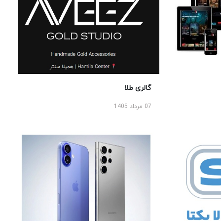
گالری طلا
07 مرداد 1405