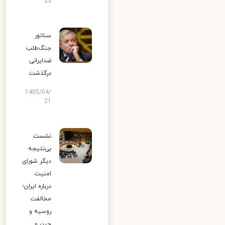
25
سناتور
جنگ‌طلب
ضدایرانی
درگذشت
1405/04/
21
نشست
بی‌نتیجه
دیگر شورای
امنیت
درباره ایران؛
مخالفت
روسیه و
چین و