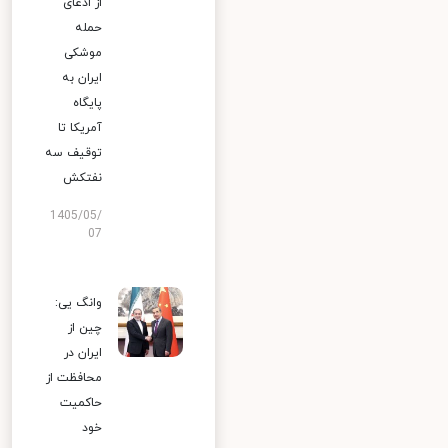
از ادعای
حمله
موشکی
ایران به
پایگاه
آمریکا تا
توقیف سه
نفتکش
1405/05/
07
وانگ یی:
چین از
ایران در
محافظت از
حاکمیت
خود