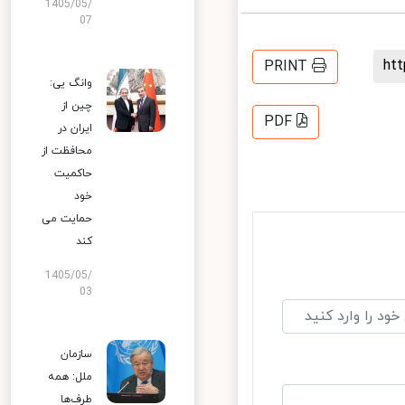
1405/05/
07
h
PRINT
وانگ یی:
چین از
PDF
ایران در
محافظت از
حاکمیت
خود
حمایت می
کند
1405/05/
03
سازمان
ملل: همه
طرف‌ها