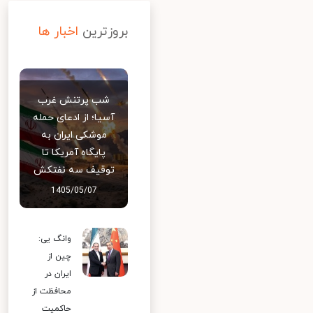
بروزترین
اخبار ها
شب پرتنش غرب
آسیا؛ از ادعای حمله
موشکی ایران به
پایگاه آمریکا تا
توقیف سه نفتکش
1405/05/07
وانگ یی:
چین از
ایران در
محافظت از
حاکمیت