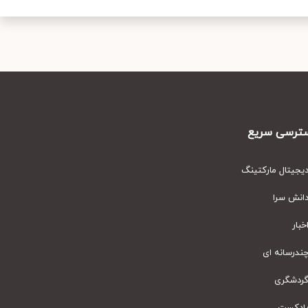
رسی سریع
یتال مارکتینگ
نش سرا
ار
رسانه ای
دشگری