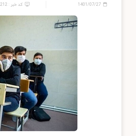
1401/07/27
کد خبر : 9212