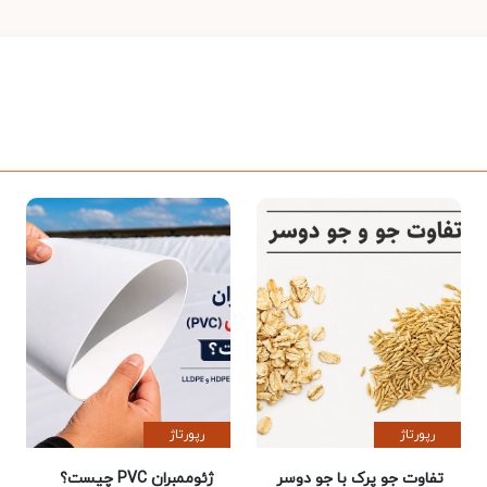
رپورتاژ
رپورتاژ
تفاوت جو پرک با جو دوسر
ژئوممبران PVC چیست؟