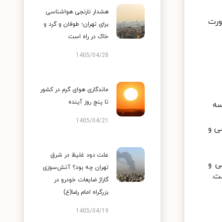
هشدار نارنجی هواشناسی
ضرورت
برای تهران؛ طوفان و گرد و
خاک در راه است
1405/04/28
ماندگاری هوای گرم در کشور
تا پنج روز آینده
سه
1405/04/21
ی و
علت دود غلیظ در شرق
ی و
تهران چه بود؟ آتش‌سوزی
ت.
گاراژ ضایعات خودرو در
بزرگراه امام رضا(ع)
1405/04/19