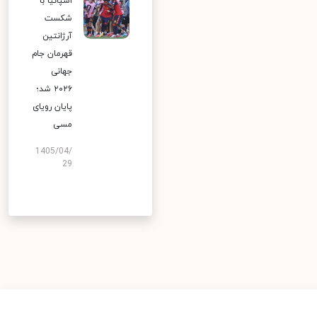
اسپانیا با
شکست
آرژانتین
قهرمان جام
جهانی
۲۰۲۶ شد؛
پایان رویای
مسی
1405/04/
29