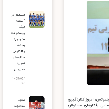
استقلال در
آستانه
لیگ
بیست‌وشش
م؛ پنجره
بسته،
بلاتکلیفی
ستاره‌ها و
تغییرات
مدیریتی
1405/05/
07
موتس، امروز کناره‌گیری
صعود
عضی رفتارهای مسئولان
مقتدرانه