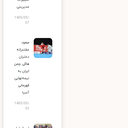
مدیریتی
1405/05/
07
صعود
مقتدرانه
دختران
هاکی چمن
ایران به
نیمه‌نهایی
قهرمانی
آسیا
1405/05/
03