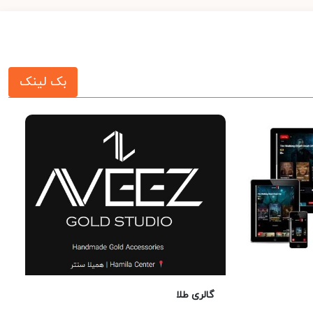
بک لینک
گالری طلا