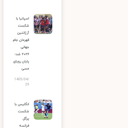
اسپانیا با
شکست
آرژانتین
قهرمان جام
جهانی
۲۰۲۶ شد؛
پایان رویای
مسی
1405/04/
29
انگلیس با
شکست
پرگل
فرانسه