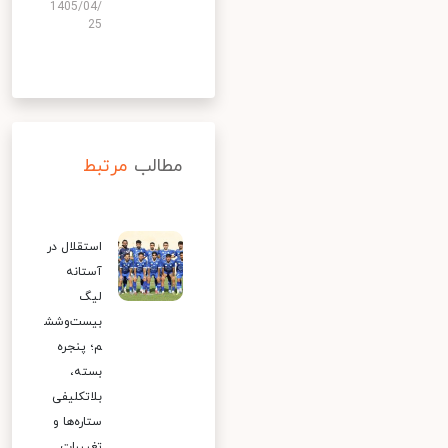
1405/04/
25
مطالب
مرتبط
استقلال در
آستانه
لیگ
بیست‌وشش
م؛ پنجره
بسته،
بلاتکلیفی
ستاره‌ها و
تغییرات