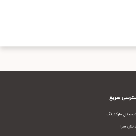
رسی سریع
یتال مارکتینگ
نش سرا