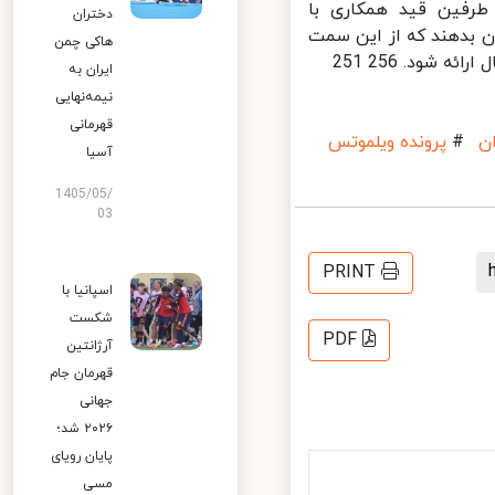
رفین قید همکاری با
دختران
 بدهند که از این سمت
هاکی چمن
ود. 256 251
ایران به
نیمه‌نهایی
قهرمانی
#
پرونده ویلموتس
آسیا
1405/05/
03
PRINT
اسپانیا با
شکست
PDF
آرژانتین
قهرمان جام
جهانی
۲۰۲۶ شد؛
پایان رویای
مسی