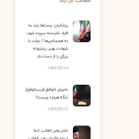
مطالب
مرتبط
پزشکیان: پست‌ها باید به
افراد شایسته سپرده شود،
نه هم‌جناحی‌ها / دولت با
شهادت رهبر، پشتوانه
بزرگی را از دست داد
1405/05/14
ماجرای «توافق قریب‌الوقوع
تنگه هرمز» چیست؟
1405/05/13
دفتر رهبر انقلاب: ادعا
درباره واکنش رهبر انقلاب