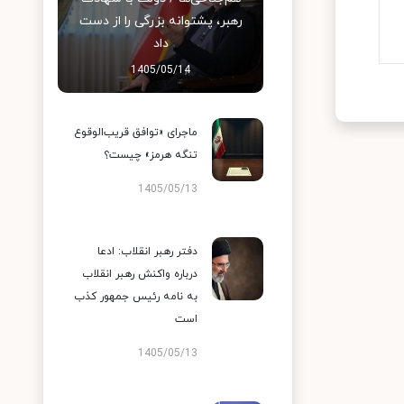
رهبر، پشتوانه بزرگی را از دست
داد
1405/05/14
ماجرای «توافق قریب‌الوقوع
تنگه هرمز» چیست؟
1405/05/13
دفتر رهبر انقلاب: ادعا
درباره واکنش رهبر انقلاب
به نامه رئیس جمهور کذب
است
1405/05/13