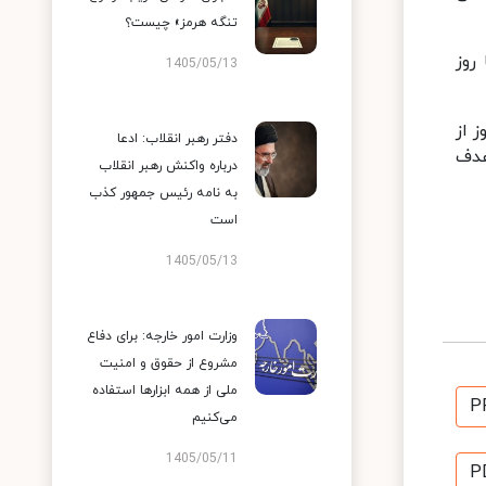
تنگه هرمز» چیست؟
روز
1405/05/13
ام امروز از
دفتر رهبر انقلاب: ادعا
 هدف
درباره واکنش رهبر انقلاب
به نامه رئیس جمهور کذب
است
1405/05/13
وزارت امور خارجه: برای دفاع
مشروع از حقوق و امنیت
ملی از همه ابزارها استفاده
P
می‌کنیم
1405/05/11
P