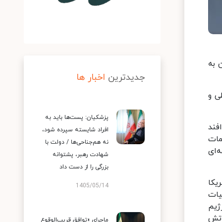
 مرکزی ایالات متحده آمریکا، سنتکام، روز ۱۰ ژوئن به
جدیدترین
اخبار ها
ی و
پزشکیان: پست‌ها باید به
فند
افراد شایسته سپرده شود،
مات
نه هم‌جناحی‌ها / دولت با
‌ای
شهادت رهبر، پشتوانه
بزرگی را از دست داد
یکا
1405/05/14
یات
 از حمله مجدد رژیم
آتش
ماجرای «توافق قریب‌الوقوع