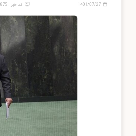
1401/07/27
کد خبر : 6875