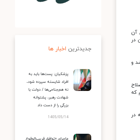
 آن
 در
جدیدترین
اخبار ها
د و
پزشکیان: پست‌ها باید به
افراد شایسته سپرده شود،
لاح
نه هم‌جناحی‌ها / دولت با
 که
شهادت رهبر، پشتوانه
بزرگی را از دست داد
 در
1405/05/14
ماجرای «توافق قریب‌الوقوع