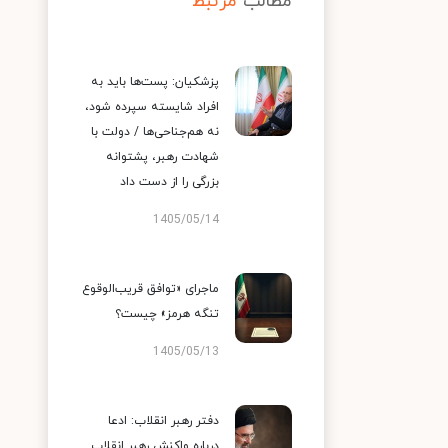
مطالب
مرتبط
پزشکیان: پست‌ها باید به
افراد شایسته سپرده شود،
نه هم‌جناحی‌ها / دولت با
شهادت رهبر، پشتوانه
بزرگی را از دست داد
1405/05/14
ماجرای «توافق قریب‌الوقوع
تنگه هرمز» چیست؟
1405/05/13
دفتر رهبر انقلاب: ادعا
درباره واکنش رهبر انقلاب