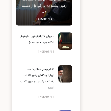
رهبر، پشتوانه بزرگی را از دست
داد
1405/05/14
ماجرای «توافق قریب‌الوقوع
تنگه هرمز» چیست؟
1405/05/13
دفتر رهبر انقلاب: ادعا
درباره واکنش رهبر انقلاب
به نامه رئیس جمهور کذب
است
1405/05/13