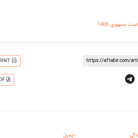
ست جمهوری 1400
https://aftabir.com/ar
RINT
DF
دگی
ایمیل