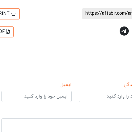
https://aftabir.com/a
RINT
DF
دگی
ایمیل