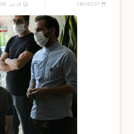
1401/07/27
کد خبر : 230