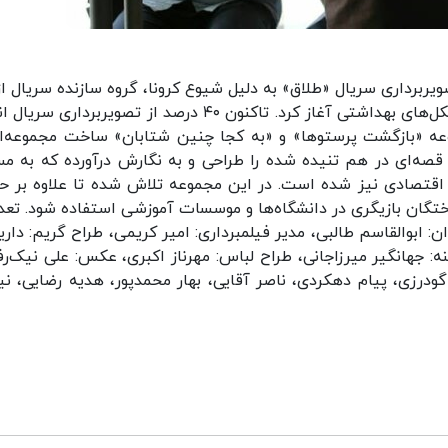
خردادماه تصویربرداری پروژه را در تهران با رعایت پروتکل‌های بهداشتی آغاز کرد. تاکنون ۴۰ درصد از تصویربردا
ه «بازگشت پرستوها» و «به کجا چنین شتابان» ساخت مجموعه‌ای
 قصه‌ای در هم تنیده شده را طراحی و به نگارش درآورده که به مس
د اقتصادی نیز شده است. در این مجموعه تلاش شده تا علاوه بر ح
وختگان بازیگری در دانشگاه‌ها و موسسات آموزشی استفاده شود. تعد
ان: ابوالقاسم طالبی، مدیر فیلمبرداری: امیر کریمی، طراح گریم: دار
دابرداری: منصور شهبازی٬ طراح صحنه: جهانگیر میرزاجانی، طراح لباس: مهرناز اکبری، عکس: علی نیک‌ر
درزی، پیام دهکردی، ناصر آقایی، بهار محمدپور، هدیه رضایی، نیل