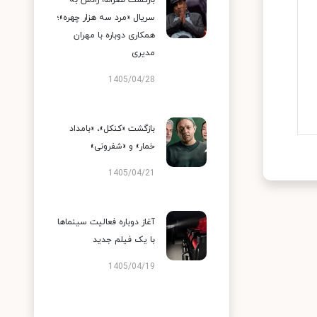
بازگشت نصرالله رادش به
سریال «مرد سه هزار چهره»؛
همکاری دوباره با مهران
مدیری
1405/04/28
بازگشت «کنکل»، «بامداد
خمار» و «شفرونی»
1405/04/21
آغاز دوباره فعالیت سینماها
با یک فیلم جدید
1405/04/19