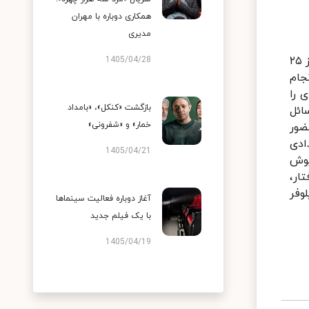
همکاری دوباره با مهران
مدیری
به گزارش ایسنا به نقل از سیمافیلم، پس از توقف تصویربرداری سریال «طلاق» به دلیل شیوع کرونا، گروه سازنده سریال از ۲۵
1405/04/28
ری سریال انجام
 را
بازگشت «کنکل»، «بامداد
ائل
خمار» و «شفرونی»
ضور
ادی
1405/04/21
یوش
فتار،
وفر
آغاز دوباره فعالیت سینماها
با یک فیلم جدید
1405/04/19