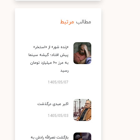
مطالب
مرتبط
«زنده شور» از «استخر»
پیش افتاد؛ گیشه سینما
به مرز ۶۰ میلیارد تومان
رسید
1405/05/07
اکبر عبدی درگذشت
1405/05/03
بازگشت نصرالله رادش به