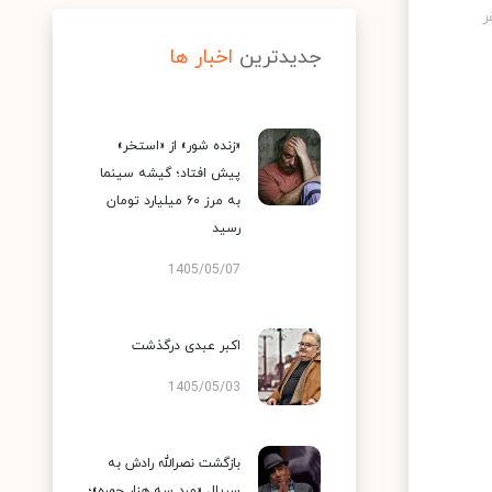
جدیدترین
اخبار ها
«زنده شور» از «استخر»
پیش افتاد؛ گیشه سینما
به مرز ۶۰ میلیارد تومان
رسید
1405/05/07
اکبر عبدی درگذشت
1405/05/03
بازگشت نصرالله رادش به
سریال «مرد سه هزار چهره»؛