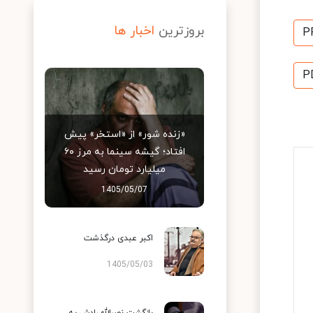
بروزترین
اخبار ها
P
P
«زنده شور» از «استخر» پیش
افتاد؛ گیشه سینما به مرز ۶۰
میلیارد تومان رسید
1405/05/07
اکبر عبدی درگذشت
1405/05/03