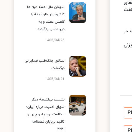
های
سازمان ملل: همه طرف‌ها
نفت
تنش‌ها در خاورمیانه را
کاهش دهند و به
دیپلماسی بازگردند
 در
1405/04/25
زنی
سناتور جنگ‌طلب ضدایرانی
درگذشت
1405/04/21
نشست بی‌نتیجه دیگر
شورای امنیت درباره ایران؛
P
مخالفت روسیه و چین و
تاکید برپایان قطعنامه
۲۲۳۱
P