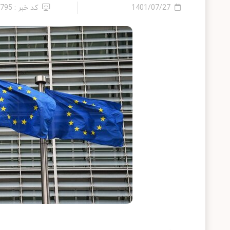
1401/07/27
کد خبر : 7795