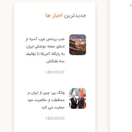
جدیدترین
اخبار ها
شب پرتنش غرب آسیا؛ از
ادعای حمله موشکی ایران
به پایگاه آمریکا تا توقیف
سه نفتکش
1405/05/07
وانگ یی: چین از ایران در
محافظت از حاکمیت خود
حمایت می کند
1405/05/03