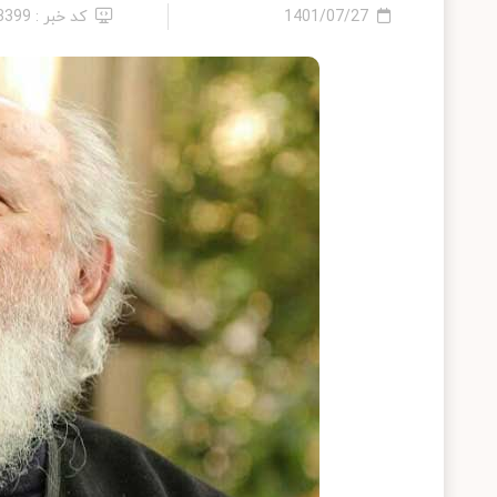
1401/07/27
کد خبر : 13399