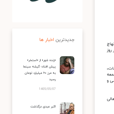
جدیدترین
اخبار ها
هاج
روز
«زنده شور» از «استخر»
پیش افتاد؛ گیشه سینما
ات،
به مرز ۶۰ میلیارد تومان
معه
رسید
ی و
1405/05/07
الی
اکبر عبدی درگذشت