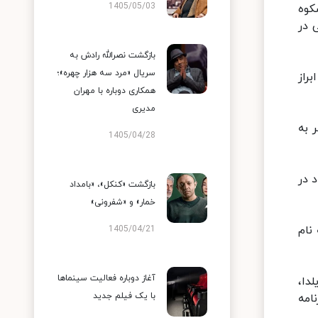
1405/05/03
کوه
 در
بازگشت نصرالله رادش به
سریال «مرد سه هزار چهره»؛
راز
همکاری دوباره با مهران
مدیری
 به
1405/04/28
ی در شهر کلن آلمان بستری و تحت درمان بود و ۱۹ مرداد در
بازگشت «کنکل»، «بامداد
خمار» و «شفرونی»
ثرش به نام
1405/04/21
آغاز دوباره فعالیت سینماها
دا،
با یک فیلم جدید
امه