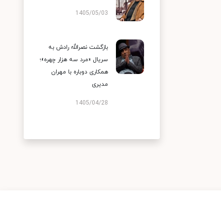
1405/05/03
بازگشت نصرالله رادش به
سریال «مرد سه هزار چهره»؛
همکاری دوباره با مهران
مدیری
1405/04/28