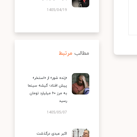
1405/04/19
مطالب
مرتبط
«زنده شور» از «استخر»
پیش افتاد؛ گیشه سینما
به مرز ۶۰ میلیارد تومان
رسید
1405/05/07
اکبر عبدی درگذشت