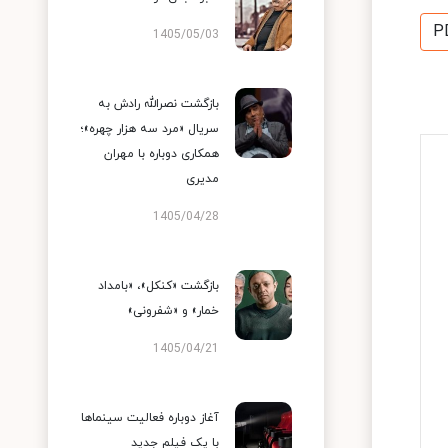
P
1405/05/03
بازگشت نصرالله رادش به
سریال «مرد سه هزار چهره»؛
همکاری دوباره با مهران
مدیری
1405/04/28
بازگشت «کنکل»، «بامداد
خمار» و «شفرونی»
1405/04/21
آغاز دوباره فعالیت سینماها
با یک فیلم جدید