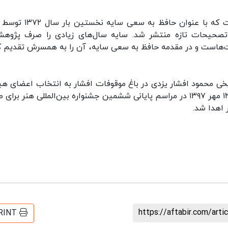
از مهمترین آثار ابتهاج، تصحیح غزل‌های حافظ است که با عنوان حافظ به
و تصحیحات تازه منتشر شد. سایه سال‌های زیادی را صرف پژوه
هاست و در مقدمه حافظ به سعی سایه، آن را به همسرش تقدیم ک
 ادبی و تاریخی محمود افشار یزدی در باغ موقوفات افشار به انتخاب اعضای 
گزینش جایزه این بنیاد به هوشنگ ابتهاج اهدا شد. ۱۲ مهر ۱۳۹۷ در مراسم پایانی ششمین جشنواره بین‌المللی هنر بر
 اهدا شد.
https://aftabir.com/art
RINT