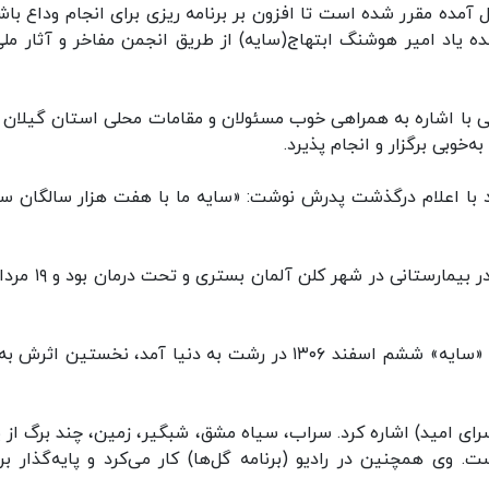
آمده مقرر شده است تا افزون بر برنامه ریزی برای انجام وداع باش
نده یاد امیر هوشنگ ابتهاج(سایه) از طریق انجمن مفاخر و آثار ملی
ی با اشاره به همراهی خوب مسئولان و مقامات محلی استان گیلان اب
‌خوبی برگزار و انجام پذیرد.
 با اعلام درگذشت پدرش نوشت: «سایه ما با هفت هزار سالگان سر
این استاد برجسته اواخر تیر به دلیل نارسایی کلیوی در بیمارستان
امیرهوشنگ ابتهاج شاعر پژوهشگر ایرانی متخلص به «سایه» ششم اسفند ۱۳۰۶ در رشت به دنیا آمد، نخستین ا
رای امید) اشاره کرد. سراب، سیاه مشق، شبگیر، زمین، چند برگ از یل
 وی همچنین در رادیو (برنامه گل‌ها) کار می‌کرد و پایه‌گذار برن