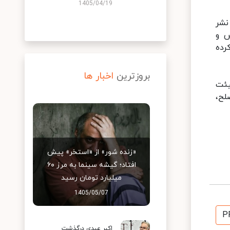
1405/04/19
 سعی سایه نخستین بار سال ۱۳۷۲ توسط نشر
ش و
رده
بروزترین
اخبار ها
هیئت
ای صلح،
«زنده شور» از «استخر» پیش
افتاد؛ گیشه سینما به مرز ۶۰
میلیارد تومان رسید
1405/05/07
P
اکبر عبدی درگذشت