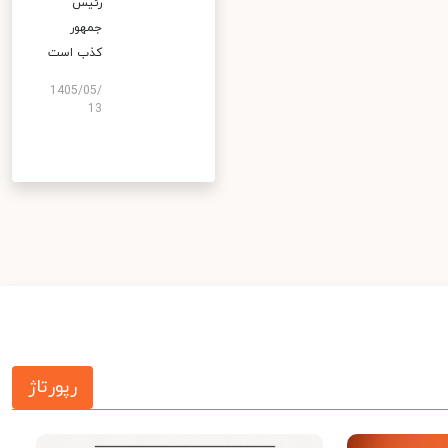
رئیس
جمهور
کذب است
1405/05/
13
رپورتاژ