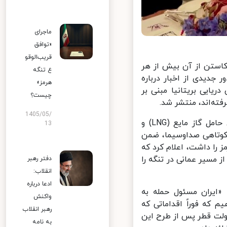
ماجرای
«توافق
قریب‌الوقو
ستن از آن بیش از هر
ع تنگه
دیدی از اخبار درباره
هرمز»
ی ادعای سازمان دریایی بریتانیا مبنی بر
چیست؟
ه‌اند، منتشر شد.
1405/05/
خبرگزاری رویترز به نقل از منابع آگاه خود از آسیب‌ دیدن نفتکش قطری حامل گاز مایع (LNG) و
13
کوتاهی صداوسیما، ضمن
ا داشت، اعلام کرد که
مسیر عمانی در تنگه را
دفتر رهبر
انقلاب:
ادعا درباره
ایران مسئول حمله به
واکنش
که فوراً اقداماتی که
رهبر انقلاب
ولت قطر پس از طرح این
به نامه