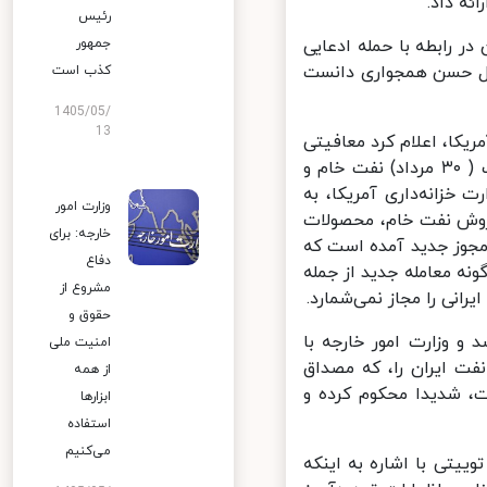
ه داد.
رئیس
جمهور
ر رابطه با حمله ادعایی
اصل حسن همجواری دانست
کذب است
1405/05/
13
یکا، اعلام کرد معافیتی
که در ۲۱ ژوئن (۳۱ خرداد ۱۴۰۵) اعلام شد و به ایران اجازه می‌داد تا ۲۱ اوت ( ۳۰ مرداد) نفت خام و
زانه‌داری آمریکا، به
وزارت امور
ا تحویل و فروش نفت خام، محصولات
خارجه: برای
 مجوز جدید آمده است که
دفاع
روز سه شنبه به وقت آمریکا (۷ ژوئیه ۲۰۲۶) هیچ‌گونه معامله جدید از جمله
مشروع از
نی را مجاز نمی‌شمارد.
حقوق و
 وزارت امور خارجه با
امنیت ملی
ت ایران را، که مصداق
از همه
ادداشت تفاهم خاتمه جنگ مورخ ۲۸ خرداد ۱۴۰۵ است، شدیدا محکوم کرده و
ابزارها
استفاده
می‌کنیم
یتی با اشاره به اینکه