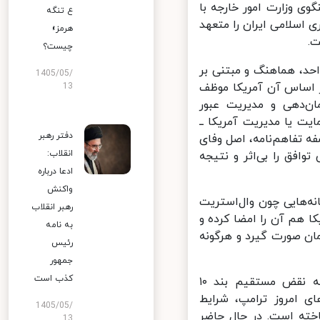
 وزارت امور خارجه با
ع تنگه
وری اسلامی ایران را متعهد
هرمز»
چیست؟
د، هماهنگ و مبتنی بر
1405/05/
ر اساس آن آمریکا موظف
13
دهی و مدیریت عبور
ت یا مدیریت آمریکا ــ
دفتر رهبر
 تفاهم‌نامه، اصل وفای
انقلاب:
فق را بی‌اثر و نتیجه
ادعا درباره
واکنش
‌هایی چون وال‌استریت
رهبر انقلاب
هم آن ‌را امضا کرده و
به نامه
ن صورت گیرد و هرگونه
رئیس
جمهور
کذب است
ایجاد مسیر دریایی مستقل و موازی، لغو معافیت فروش نفت ایران (که نقض مستقیم بند ۱۰
ی امروز ترامپ، شرایط
1405/05/
خته است. در حال حاضر
13