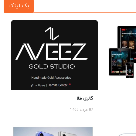
بک لینک
گالری طلا
07 مرداد 1405