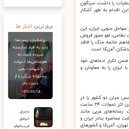
که قصد دخالت در عملیات را داشت، سرنگون
ن اقدام به طور آشکار
بروزترین
اخبار ها
احل جنوبی ایران، این
نظامی، لغو مجوز فروش
پزشکیان: پست‌ها
م خاتمه جنگ را فاقد
باید به افراد شایسته
شکن آمریکا است.
سپرده شود، نه
من تکرار ادعاهای خود
هم‌جناحی‌ها / دولت
ایران را به معاونان و
با شهادت رهبر،
پشتوانه بزرگی را از
دست داد
1405/05/14
س میان دو کشور را در
شکننده‌ترین حالت ممکن خود قرار داده است و تا به این لحظه ملموس‌ترین اثر تحولات ۲۴ ساعت
انه‌های غربی مانند
ماجرای
 محاصره بنادر ایران و
«توافق
ان، آمریکا و کشورهای
قریب‌الوقو