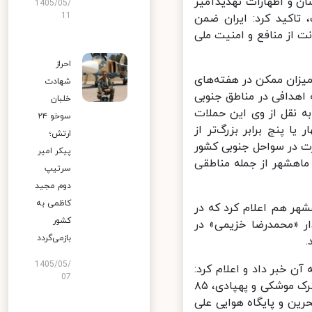
 و اظهارات تهدیدآمیز
1405/05/
11
 تفاهم شده است، تاکید کرد: ایران ضمن
از منافع و امنیت ملی
احراز
یزان ممکن در هفته‌های
شهادت
هدافی در مناطق جنوبی
خلبان
 نقل از وی این حملات
سوخو ۲۴
پنج برابر بزرگ‌تر از
ارتش؛
 در سواحل جنوبی کشور
پیکر امیر
اهشهر از جمله مناطقی
سرتیپ
دوم مجید
کاظمی به
ر هم اعلام کرد که در
کشور
ر «محمدرضا خزیمی» در
بازمی‌گردد
1405/05/
ن خبر داد و اعلام کرد:
07
نیروهای دریایی و هوافضای سپاه پاسداران انقلاب اسلامی طی عملیات مشترک موشکی و پهپادی، ۸۵
ن و پایگاه هوایی علی