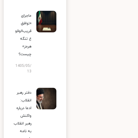
ماجرای
«توافق
قریب‌الوقو
ع تنگه
هرمز»
چیست؟
1405/05/
13
دفتر رهبر
انقلاب:
ادعا درباره
واکنش
رهبر انقلاب
به نامه