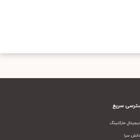
رسی سریع
یتال مارکتینگ
نش سرا