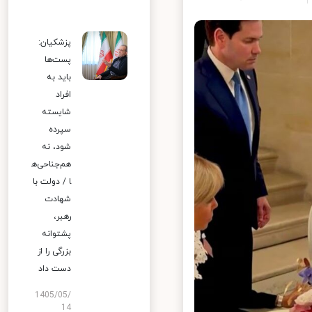
پزشکیان:
پست‌ها
باید به
افراد
شایسته
سپرده
شود، نه
هم‌جناحی‌ه
ا / دولت با
شهادت
رهبر،
پشتوانه
بزرگی را از
دست داد
1405/05/
14