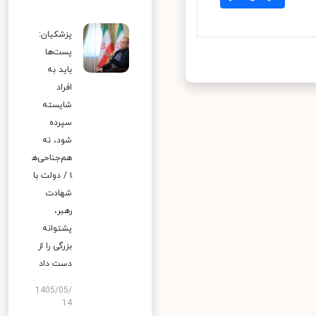
پزشکیان:
پست‌ها
باید به
افراد
شایسته
سپرده
شود، نه
هم‌جناحی‌ه
ا / دولت با
شهادت
رهبر،
پشتوانه
بزرگی را از
دست داد
1405/05/
14