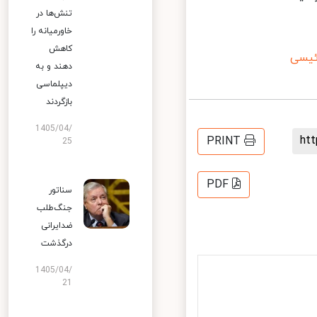
تنش‌ها در
خاورمیانه را
کاهش
یسی
دهند و به
دیپلماسی
بازگردند
1405/04/
h
PRINT
25
PDF
سناتور
جنگ‌طلب
ضدایرانی
درگذشت
1405/04/
21