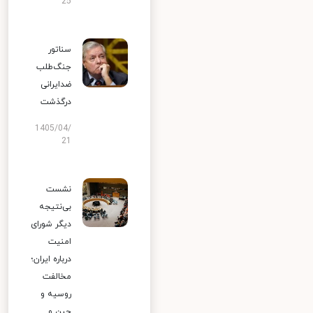
25
سناتور
جنگ‌طلب
ضدایرانی
درگذشت
1405/04/
21
نشست
بی‌نتیجه
دیگر شورای
امنیت
درباره ایران؛
مخالفت
روسیه و
چین و