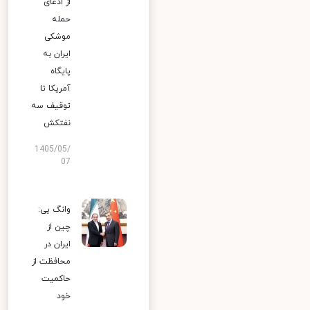
از ادعای
حمله
موشکی
ایران به
پایگاه
آمریکا تا
توقیف سه
نفتکش
1405/05/
07
وانگ یی:
چین از
ایران در
محافظت از
حاکمیت
خود