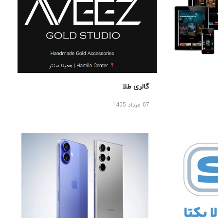
گالری طلا
07 مرداد 1405