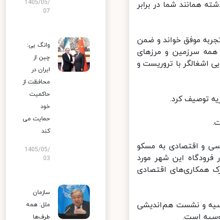
1405/05/
تای روس خاطرنشان کرد: ما از ۴۰ سال گذشته همانند شما در برابر
07
جربه موفق خواند و ضمن
وانگ یی:
مه سرزمین و مرزهای
چین از
 اشغالگر با تروریست و
ایران در
محافظت از
حاکمیت
 توصیف کرد.
خود
حمایت می
کند
ی و اقتصادی به مسکو
1405/05/
رودگاه این شهر مورد
03
 همکاری‌های اقتصادی
سازمان
یه و نشست هم‌اندیشی
ملل: همه
سیه است.
طرف‌ها