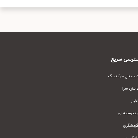
رسی سریع
یتال مارکتینگ
نش سرا
ار
رسانه ای
دشگری