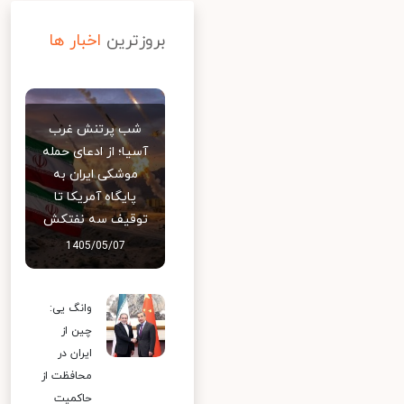
بروزترین
اخبار ها
شب پرتنش غرب
آسیا؛ از ادعای حمله
موشکی ایران به
پایگاه آمریکا تا
توقیف سه نفتکش
1405/05/07
وانگ یی:
چین از
ایران در
محافظت از
حاکمیت