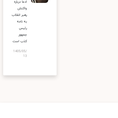
ادعا درباره
واکنش
رهبر انقلاب
به نامه
رئیس
جمهور
کذب است
1405/05/
13