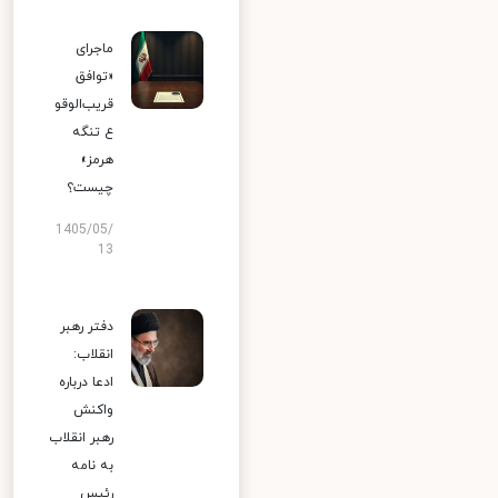
ماجرای
«توافق
قریب‌الوقو
ع تنگه
هرمز»
چیست؟
1405/05/
13
دفتر رهبر
انقلاب:
ادعا درباره
واکنش
رهبر انقلاب
به نامه
رئیس