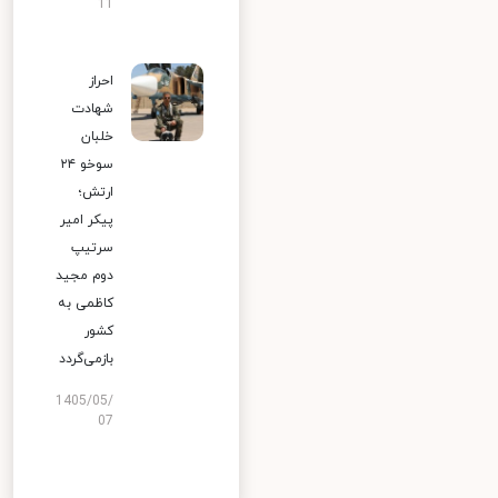
11
احراز
شهادت
خلبان
سوخو ۲۴
ارتش؛
پیکر امیر
سرتیپ
دوم مجید
کاظمی به
کشور
بازمی‌گردد
1405/05/
07