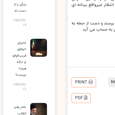
ظار غیرواقع بینانه ای
بزرگی را از
دست داد
1405/05/
رسند و دست از حمله به
14
به حساب می آید.
ماجرای
«توافق
قریب‌الوقو
ع تنگه
هرمز»
چیست؟
PRINT
1405/05/
13
PDF
دفتر رهبر
انقلاب: