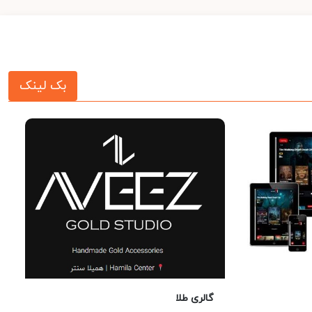
بک لینک
گالری طلا