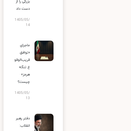
بزرگی را از
دست داد
1405/05/
14
ماجرای
«توافق
قریب‌الوقو
ع تنگه
هرمز»
چیست؟
1405/05/
13
دفتر رهبر
انقلاب: