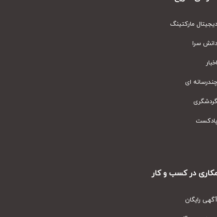
یتال مارکتینگ
نش سرا
ار
رسانه ای
دشگری
دکست
ری در کسب و کار
ی رایگان