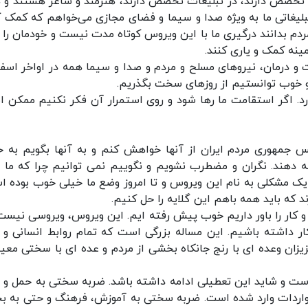
نی تخصص دارند، در تبلیغات تخصص دارند، هنرمند و شاعر هستند و 
تبلیغاتی ما به ویژه صدا و سیما و فضای مجازی می‌خواهم که کمک ک
ردم بدانند درگیری ما با این ویروس کوتاه مدت نیست و خودمان را ب
زمینه کمک و یاری کنند.
 درمان، نیروهای مسلح و مردم و صدا و سیما همه در اواخر اسفن
و خوب توانستیم از روزهای سخت بگذریم.
دارد. اگر استقامت ما رها شود و روی استمرار آن فکر نکنیم ممکن 
.
 جمهوری مردم ایران از آنها خواهش کنم و به آنها بگویم به خ
امه دهند. نگران و مضطرب نشویم و نگوییم نمی توانیم چرا که ما 
 یک مشکلی به نام این ویروس و تا امروز وضع ما خیلی خوب بوده ا
د که باید همه باهم این گلایه را حل کنیم.
 کار را باور داریم خوب پیش رفته ایم. این ویروس، ویروسی نیست
ر داشته باشیم. این مساله بزرگی است که تمام روابط انسانی و 
عزیزان وعده ای با رنج جانکاه بخشی از مردم و عده ای با سختی مع
است و شاید این تعطیلی ادامه داشته باشد. ضربه سختی به حمل و ن
 واردات وارد شده است. ضربه سختی به آموزش، فرهنگ و حتی به 