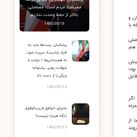
معیشت مردم است؛ مصلحتی
بالاتر از حفظ وحدت نداریم
ن و
1405/05/18
 با
صلی
پزشکیان: پست‌ها باید به
 هم
افراد شایسته سپرده شود،
نه هم‌جناحی‌ها / دولت با
ود نمی‌توانستیم پیش
شهادت رهبر، پشتوانه
بود؛
ابل
بزرگی را از دست داد
1405/05/14
اگر
راه
ماجرای «توافق قریب‌الوقوع
تنگه هرمز» چیست؟
 از
ور در روند
1405/05/13