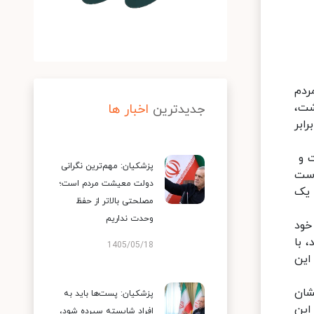
ردم
داشت،
جدیدترین
اخبار ها
برابر
ت و
پزشکیان: مهم‌ترین نگرانی
است
دولت معیشت مردم است؛
 یک
مصلحتی بالاتر از حفظ
وحدت نداریم
خود
 با
1405/05/18
این
شان
پزشکیان: پست‌ها باید به
این
افراد شایسته سپرده شود،