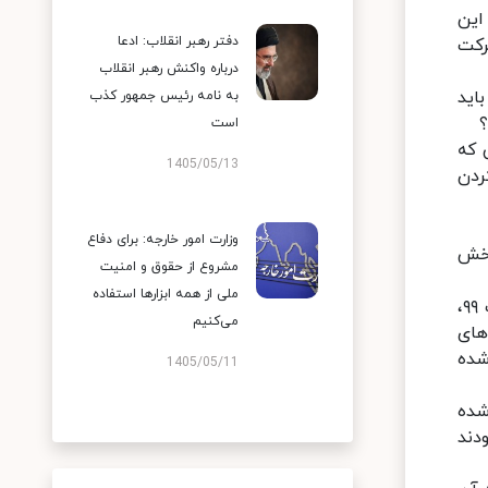
این
دفتر رهبر انقلاب: ادعا
توانستیم انجام دهیم؛ اکنون ۵هزار شرکت
درباره واکنش رهبر انقلاب
 چکار باید
به نامه رئیس جمهور کذب
؟
است
 که
1405/05/13
ردن
وزارت امور خارجه: برای دفاع
بخش
مشروع از حقوق و امنیت
ملی از همه ابزارها استفاده
رییس جمهوری به بسته بودن مرزها و توقف تجارت و بازرگانی در دوران کرونا اشاره کرد و گفت: در فروردین و اردیبهشت ۹۹،
می‌کنیم
های
شده
1405/05/11
شده
ناسب نبودند