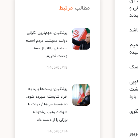
 آن
مطالب
مرتبط
ی و
دند
اشد
پزشکیان: مهم‌ترین نگرانی
دولت معیشت مردم است؛
میم
مصلحتی بالاتر از حفظ
یده
وحدت نداریم
اسک
1405/05/18
.
وبی
اشت
پزشکیان: پست‌ها باید به
اره
افراد شایسته سپرده شود،
نه هم‌جناحی‌ها / دولت با
گری
شهادت رهبر، پشتوانه
بزرگی را از دست داد
1405/05/14
اره آموزش نیز بیان کرد: تصمیم گرفته شد دانشگاه ۱۵ شهریور