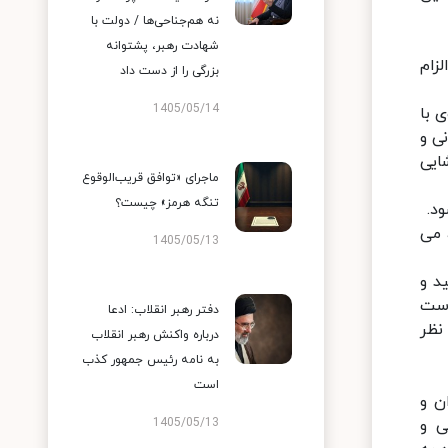
نه هم‌جناحی‌ها / دولت با
شهادت رهبر، پشتوانه
زام
بزرگی را از دست داد
1405/05/14
 با
ی و
ایی
ماجرای «توافق قریب‌الوقوع
تنگه هرمز» چیست؟
ود.
 می
1405/05/13
د و
است
دفتر رهبر انقلاب: ادعا
نظر
درباره واکنش رهبر انقلاب
به نامه رئیس جمهور کذب
است
ن و
ی و
1405/05/13