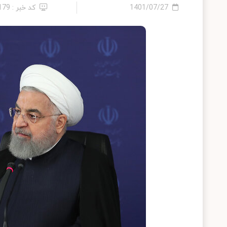
1401/07/27
کد خبر : 179