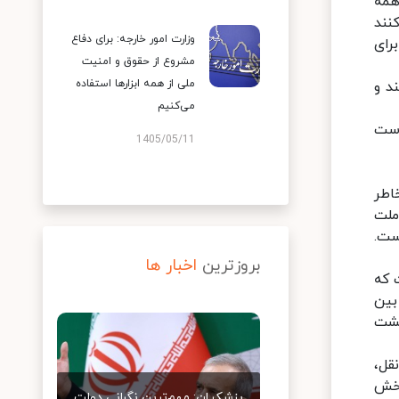
همه
نند
وزارت امور خارجه: برای دفاع
رای
مشروع از حقوق و امنیت
ملی از همه ابزارها استفاده
د و
می‌کنیم
است
1405/05/11
اطر
ملت
ست.
بروزترین
اخبار ها
 که
بین
یشت
قل،
بخش
پزشکیان: مهم‌ترین نگرانی دولت