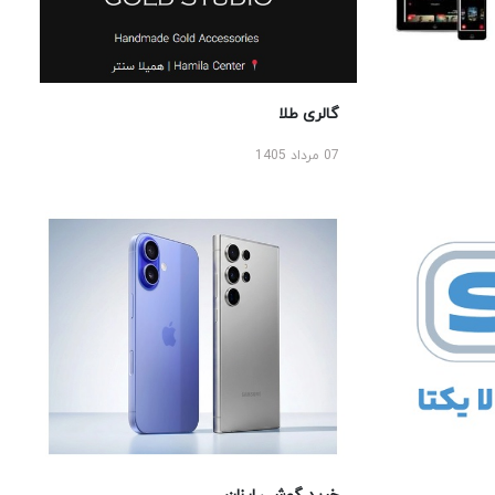
گالری طلا
07 مرداد 1405