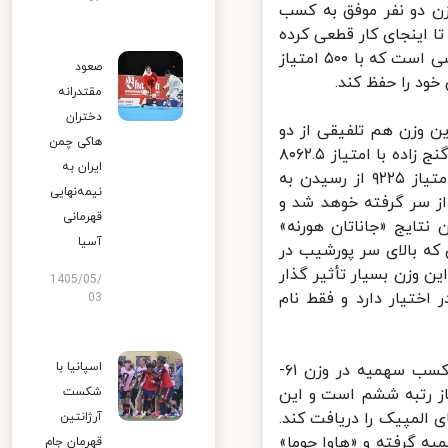
نین از هر وزن دو نفر موفق به کسب
کیلوگرم سهمیه خود را تا اینجای کار قطعی کرده
است. نزدیک ترین کاراته کا به نماینده ایران، «بتینا پلانک» کاراته کای اتریشی است که با ۵۰۰ امتیاز
صعود
ود را حفظ کند.
مقتدرانه
دختران
 است. این وزن هم تلفیقی از دو
هاکی چمن
وزن ۸۴- و ۸۴+ کیلوگرم است که طبق اعلام قبلی فدراسیون جهانی، سجاد گنج زاده با امتیاز ۸۰۶۲.۵
ایران به
با رتبه یک رنکینگ وزن خود (۸۴+ کیلوگرم) سهمیه گرفت و پورشیب با امتیاز ۹۲۲۵ از رسیدن به
نیمه‌نهایی
ز سر گرفته خوهد شد و
قهرمانی
نتایج «جاناتان هورنه»
آسیا
ه بالای سر پورشیب در
ن وزن بسیار تأثیر گذار
1405/05/
ختیار دارد و فقط نام
03
اسپانیا با
نکته با اهمیت دیگر برنامه جدید فدراسیون جهانی، بازگشت شانس برای کسب سهمیه در وزن ۶۱-
پور است. علیپور در وزن ۶۱- کیلوگرم با ۵۱۰۷.۵ امتیاز رتبه ششم است و این
شکست
لمپیک را دریافت کند.
آرژانتین
وان نفر چهارم سهمیه گرفته و «هاوا جوما»
قهرمان جام