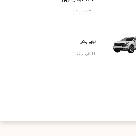
خرید گوشی ارزان
21 تیر 1405
لوازم یدکی
11 خرداد 1405