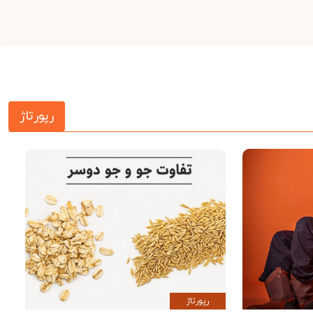
رپورتاژ
رپورتاژ