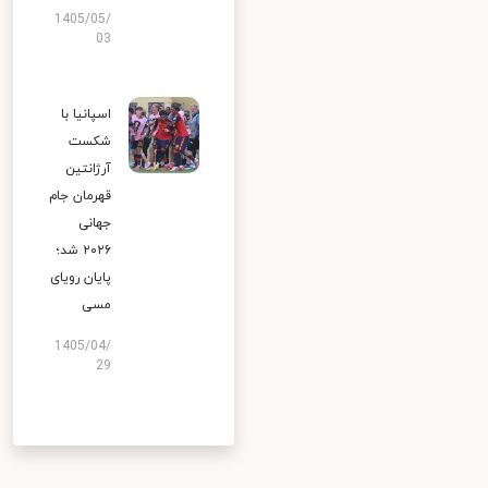
1405/05/
03
اسپانیا با
شکست
آرژانتین
قهرمان جام
جهانی
۲۰۲۶ شد؛
پایان رویای
مسی
1405/04/
29