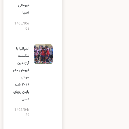
قهرمانی
آسیا
1405/05/
03
اسپانیا با
شکست
آرژانتین
قهرمان جام
جهانی
۲۰۲۶ شد؛
پایان رویای
مسی
1405/04/
29