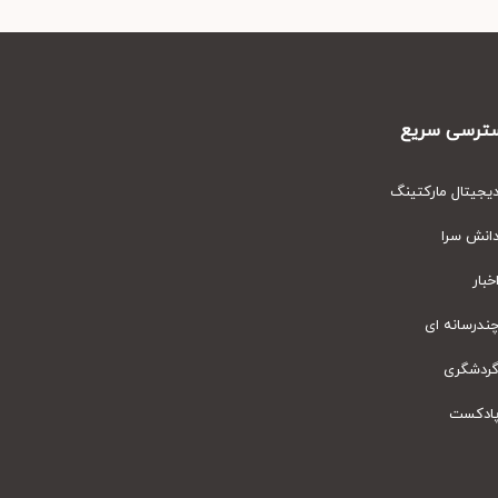
رسی سریع
یتال مارکتینگ
نش سرا
ار
رسانه ای
دشگری
دکست