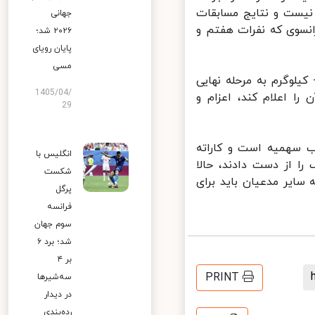
 نفر نیست و نتایج مسابقات
جهانی
نسوی که نفرات هفتم و
۲۰۲۶ شد؛
پایان رویای
مسی
ردان تیم ملی کشورمان می‌تواند یک نماینده خود را در وزن ۶۷- کیلوگرم به مرحله نهایی
1405/04/
 اعلام کند، اعزام و
29
 سهمیه است و کاراته
انگلیس با
ا از دست دادند، حالا
شکست
ایر مدعیان باید برای
پرگل
فرانسه
سوم جهان
شد؛ برد ۶
بر ۴
PRINT
سه‌شیرها
در دیدار
رده‌بندی