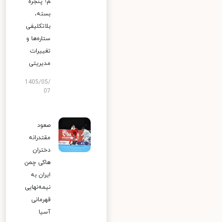
م؛ پنجره
بسته،
بلاتکلیفی
ستاره‌ها و
تغییرات
مدیریتی
1405/05/
07
صعود
مقتدرانه
دختران
هاکی چمن
ایران به
نیمه‌نهایی
قهرمانی
آسیا