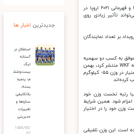
مسابقات کاراته وان مراکش در سال ۲۰۲۱ به جای مسابقات لغو شده ۲۰۲۰ و قهرمانی ۲۰۲۱ اروپا در
دی است که می‌تواند تأثیر زیادی روی
جدیدترین
اخبار ها
اد بر تعداد نمایندگان
استقلال در
آستانه
موفق به کسب دو سهمیه
لیگ
در بخش مردان و دو سهمیه در بخش بانوان شد. بر اساس آخرین لیستی که WKF منتشر کرد، بهمن
عسگری در وزن ۷۵- کیلوگرم، سجاد گنج زاده در وزن ۷۵+ کیلوگرم، سارا بهمنیار در وزن ۵۵- کیلوگرم
بیست‌وشش
م؛ پنجره
بسته،
سبت به رقبا رتبه نخست وزن خود
بلاتکلیفی
زام شود. همین شرایط
ستاره‌ها و
 وی با ۶۹۹۷.۵ امتیاز رتبه نخست وزن خود را در اختیار
تغییرات
مدیریتی
1405/05/
امتیاز کسب سهمیه کرده است. این وزن تلفیقی
07