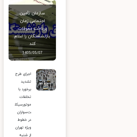
سازمان تأمین
اجتماعی زمان
پرداخت معوقات
بازنشستگان را اعلام
کند
1405/05/07
اجرای طرح
تشدید
برخورد با
تخلفات
موتورسیکل
ت‌سواران
در خطوط
ویژه تهران
از شنبه