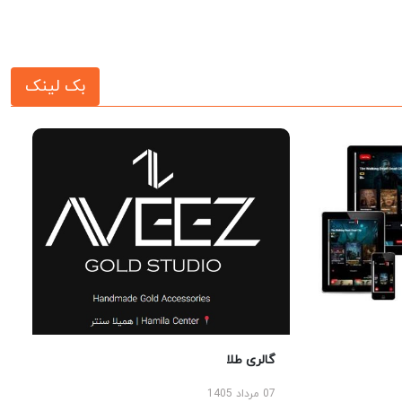
بک لینک
گالری طلا
07 مرداد 1405