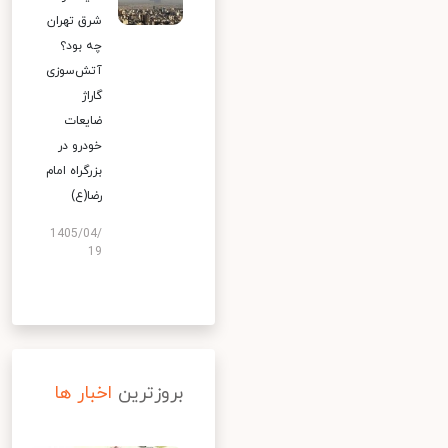
شرق تهران
چه بود؟
آتش‌سوزی
گاراژ
ضایعات
خودرو در
بزرگراه امام
رضا(ع)
1405/04/
19
بروزترین
اخبار ها