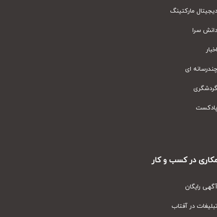
یتال مارکتینگ
نش سرا
ار
رسانه ای
دشگری
دکست
ری در کسب و کار
ی رایگان
یغات در آفتاب