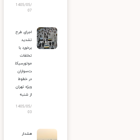
1405/05/
07
اجرای طرح
تشدید
برخورد با
تخلفات
موتورسیکل
ت‌سواران
در خطوط
ویژه تهران
از شنبه
1405/05/
03
هشدار