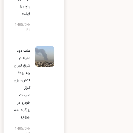
پنج روز
آینده
1405/04/
21
علت دود
غلیظ در
شرق تهران
چه بود؟
آتش‌سوزی
گاراژ
ضایعات
خودرو در
بزرگراه امام
رضا(ع)
1405/04/