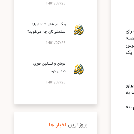
1401/07/28
رنگ لب‌های شما درباره
ه ای برای
سلامتی‌تان چه می‌گوید؟
همه
1401/07/28
ترس
ب را در یک
درمان و تسکین فوری
دندان درد
1401/07/28
رای
 به
 به
بروزترین
اخبار ها