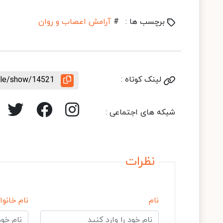
برچسب ها :
#
آرامش اعصاب و روان
لینک کوتاه :
icle/show/14521
شبکه های اجتماعی :
نظرات
نام
نام خانوا