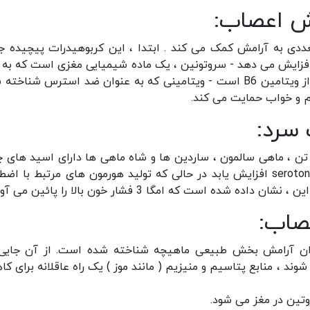
مش اعصاب:
متعددی به آرامش کمک می کند . ابتدا ، این کربوهیدرات پیچیده 
ا افزایش می دهد - سروتونین ، یک ماده شیمیایی مغزی است که به 
کمک می کند تا آرامش یابد . علاوه بر این ، جو غنی از ویتامین B6 است - ویتامینی که به عنوان ضد استرس شن
 و خواب حمایت می کند.
سرد:
تن ، ماهی سالمون ، ساردین ها و شاه ماهی ها دارای اسید های 
امگا 3 زیادی هستند . امگا 3 کمک می کند سطح serotonin افزایش یابد در حالی که تولید هورمون های مرتبط با
ه است که امگا 3 فشار خون بالا را پائین می آورد.
صاب:
نوان آرامش بخش طبیعی ماهیچه شناخته شده است. از آن جایی
وند ، منابع پتاسیم و منیزیم ( مانند موز ) یک راه عاقلانه برای ک
تین در مغز می شود.