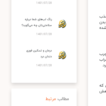
1401/07/28
جذب
رنگ لب‌های شما درباره
بدن
سلامتی‌تان چه می‌گوید؟
اخته شده
1401/07/28
درمان و تسکین فوری
چرب
دندان درد
 اضطراب
1401/07/28
 که
اهش
مطالب
مرتبط