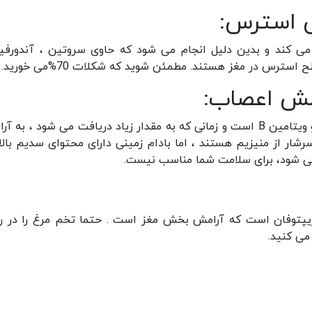
 استرس:
کند و بدین دلیل انجام می شود که حاوی سروتین ، آندورفی
س در مغز هستند. مطمئن شوید که شکلات 70%می خورید.
امش اعصاب:
آجیل سرشار از منیزیم ، سلنیوم ، روی ، ویتامین E و ویتامین B است و زمانی که به مقدار زیاد دریافت می شود ، ب
شار از منیزیم هستند ، اما بادام زمینی دارای محتوای سدیم بالا 
 می شود، برای سلامت شما مناسب نیست.
ریپتوفان است که آرامش بخش مغز است . حتما تخم مرغ را در ر
می کنید.