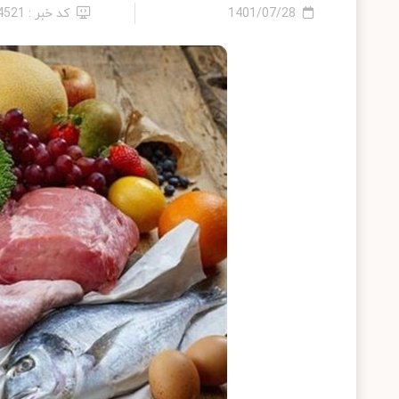
1401/07/28
کد خبر : 14521