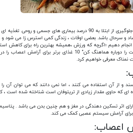
آرامش اعصاب و روان یعنی داشتن روحیه ای شاد و جلوگیری از ابتلا به 90 درصد بیماری های جسمی و روحی. تغذی
شاد و سرحال باشد. بعضی اوقات ، زندگی کمی استرس زا می شود و 
انجام دهیم ؛اگرچه که ورزش ،همیشه بهترین راه برای کاهش اس
و تقویت اندورفین ها است ، نویسنده کتاب "زندگیت را دوباره هماهنگ کن" 10 غذای برتر برای آرامش اعصا
 نمناک معرفی خواهیم کرد.
:
د و از آن استفاده می کنند ، اما نمی دانند که می توان آن را ب
ه ای که حاوی مقدار زیادی از تریتوفان است شناخته شده است ، که
ارای اثر تسکین دهندگی در مغز و هم چنین بدن می باشد . پتاسیم،
ا برای آرامش سیستم عصبی کمک می کند.
 اعصاب: