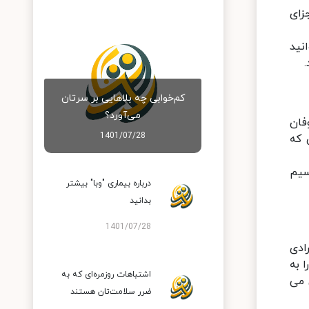
زای
نید
کم‌خوابی چه بلاهایی بر سرتان
می‌آورد؟
فان
1401/07/28
ده ای که
سیم
درباره بیماری "وبا" بیشتر
بدانید
1401/07/28
ادی
 به
اشتباهات روزمره‌ای که به
 می
ضرر سلامت‌تان هستند