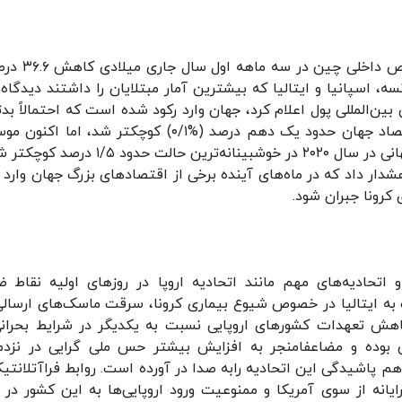
بر اساس آمار‌های صندوق بین‌المللی پول، تولید ناخالص
ه، اسپانیا و ایتالیا که بیشترین آمار مبتلایان را داشتند دیدگاه‌ه
ین‌المللی پول اعلام کرد، جهان وارد رکود شده است که احتمالاً بدتر
بحران اقتصادی سال ۲۰۰۹ است. در بحران قبلی، اقتصاد جهان حدود یک دهم درصد (%۰/۱) کوچکتر شد، ام
مالی بین المللی می‌گوید، انتظار می‌رود که اقتصاد جهانی در سال ۲۰۲۰ در خوشبینانه‌ترین حالت حد
ر داد که در ماه‌های آینده برخی از اقتصاد‌های بزرگ جهان وارد ر
رونا جبران شود.
 اتحادیه‌های مهم مانند اتحادیه اروپا در روز‌های اولیه نقاط 
ک به ایتالیا در خصوص شیوع بیماری کرونا، سرقت ماسک‌های ارسالی
اهش تعهدات کشور‌های اروپایی نسبت به یکدیگر در شرایط بحرانی
ی بوده و مضاعفامنجر به افزایش بیشتر حس ملی گرایی در نزدم
 پاشیدگی این اتحادیه رابه صدا در آورده است. روابط فراآتلانتیک
انه از سوی آمریکا و ممنوعیت ورود اروپایی‌ها به این کشور در آ