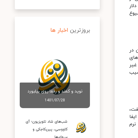
ز یک تریلیون دلار به ۱.۱ تریلیون دلار
یوع
بروزترین
اخبار ها
 در
های
غیر
سیب
نوید و کمند و رفقا روی بیلبورد
1401/07/28
فت،
یفا
شب‌های شاد تلویزیون؛ آی
نرم
کاووسی، پیرپکاجکی و
برره‌ای‌ها