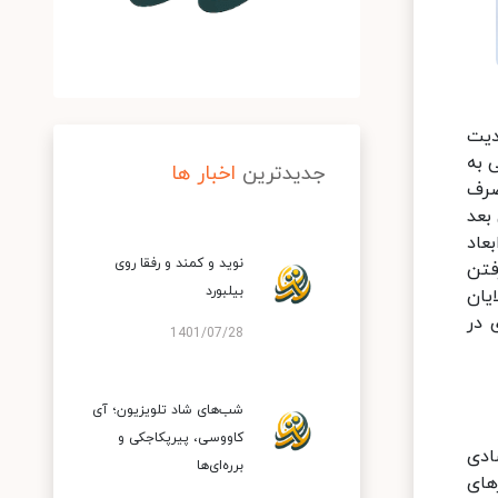
دیت
ی به
جدیدترین
اخبار ها
صرف
 بعد
عاد
نوید و کمند و رفقا روی
فتن
بیلبورد
یان
 در
1401/07/28
شب‌های شاد تلویزیون؛ آی
کاووسی، پیرپکاجکی و
ادی
برره‌ای‌ها
‌های