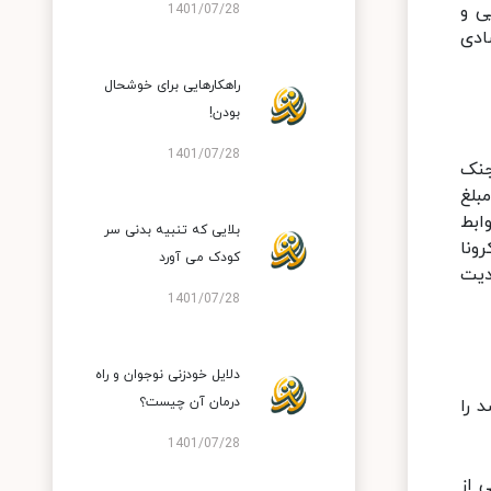
ی و
1401/07/28
ادی
راهکارهایی برای خوشحال
بودن!
1401/07/28
جنک
بلغ
ابط
بلایی که تنبیه بدنی سر
ونا
کودک می آورد
دیت
1401/07/28
دلایل خودزنی نوجوان و راه
درمان آن چیست؟
ادی ۴ درصدی داشت، در همه سال‌ها رشدی بالای ۵ درصد را
1401/07/28
 از