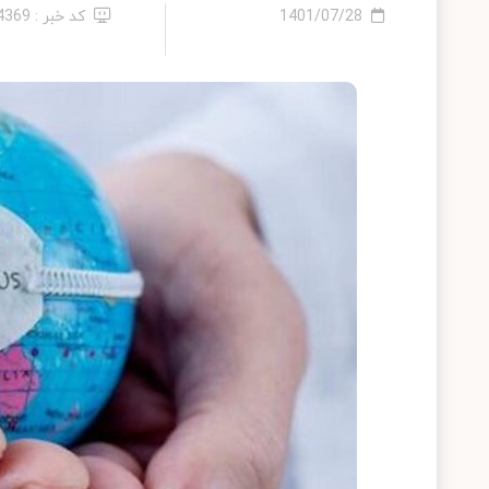
1401/07/28
کد خبر : 14369