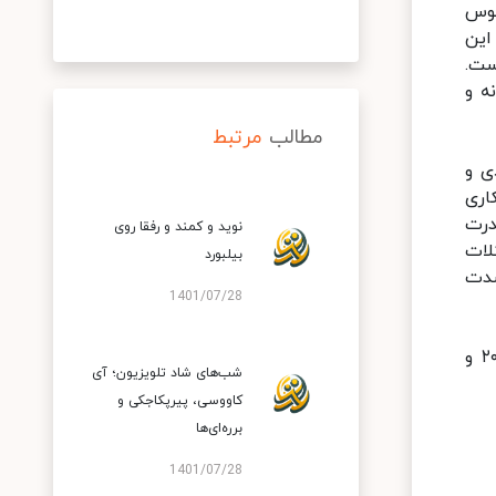
نوس
این
ست.
ه و
مطالب
مرتبط
ی و
اری
درت
نوید و کمند و رفقا روی
لات
بیلبورد
شدت
1401/07/28
کشور‌های جهان اگر نتوانند از بحران شیوع بیماری کرونا موفق و سربلند خارج شوند، شاهد جهانی جدید در سال ۲۰۲۰ و
شب‌های شاد تلویزیون؛ آی
کاووسی، پیرپکاجکی و
برره‌ای‌ها
1401/07/28