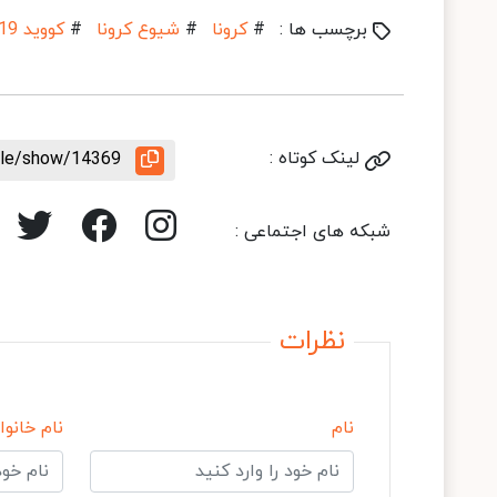
برچسب ها :
#
کرونا
#
شیوع کرونا
#
کووید 19
لینک کوتاه :
icle/show/14369
شبکه های اجتماعی :
نظرات
نام
نام خانوا