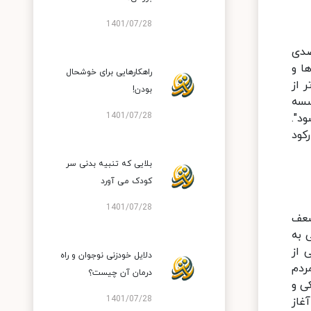
1401/07/28
 داخلی چین در سه ماهه اول سال جاری میلادی کاهش ۳۶.۶ درصدی
ا و
راهکارهایی برای خوشحال
 از
بودن!
ا اکنون موسسه
1401/07/28
ود ۱/۵ درصد کوچکتر شود".
کود
بلایی که تنبیه بدنی سر
کودک می آورد
1401/07/28
ضعف
 به
 از
دلایل خودزنی نوجوان و راه
ردم
درمان آن چیست؟
ی و
1401/07/28
غاز