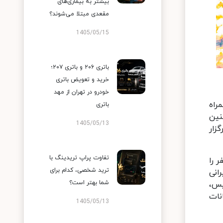
بیشتر به بیماری‌های
مقعدی مبتلا می‌شوند؟
1405/05/15
باتری ۲۰۶ و باتری ۲۰۷؛
خرید و تعویض باتری
خودرو در تهران از مهد
 به همراه
باتری
نین
1405/05/13
زار
تفاوت پراپ تریدینگ با
 را
ترید شخصی، کدام برای
انی
شما بهتر است؟
یس،
انات
1405/05/13