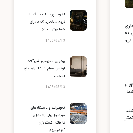
تفاوت پراپ تریدینگ با
ترید شخصی، کدام برای
عماری
شما بهتر است؟
 به
یی،
1405/05/13
بهترین مدل‌های شیرآلات
لوکس حمام 1405، راهنمای
انتخاب
ساخته شده و با تعداد 400 باب اتاق و
1405/05/13
مار
تجهیزات و دستگاه‌های
ند.
موردنیاز برای راه‌اندازی
کان کمتر
کارخانه اکستروژن
آلومینیوم