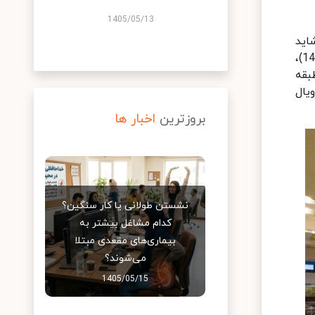
1405/05/13
اید
انتخاب را کمی برای شما سخت کند! اتاق‌های یک تخته CF، اتاق‌های دو تخته استاندارد دبل یا توئین( در طبقات 10 تا 14)،
ن در طبقه
ی رویال
بروزترین
اخبار ها
نشستن طولانی یا کار سنگین؟
کدام مشاغل بیشتر به
بیماری‌های مقعدی مبتلا
می‌شوند؟
1405/05/15