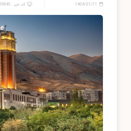
1404/01/11
کد خبر : 2409845