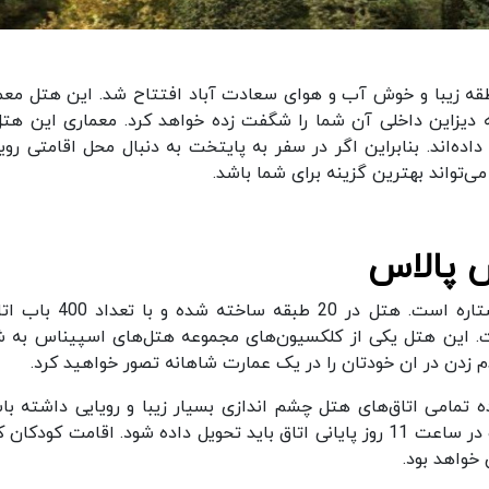
 سال 1394 در ارتفاعات منطقه زیبا و خوش آب و هوای سعادت آباد افتتاح شد. این هتل م
 دیزاین داخلی آن شما را شگفت زده خواهد کرد. معماری این هتل
‌اند. بنابراین اگر در سفر به پایتخت به دنبال محل اقامتی رویا
ی‌تواند بهترین گزینه برای شما باشد.
 پالاس
هتل اسپیناس پالاس یک هتل بین المللی و پنج ستاره است. هتل در 20 طبقه 
. این هتل یکی از کلکسیون‌های مجموعه هتل‌های اسپیناس به ش
م زدن در ان خودتان را در یک عمارت شاهانه تصور خواهید کرد.
تمامی اتاق‌های هتل چشم اندازی بسیار زیبا و رویایی داشته باش
ساعت تحویل اتاق به مسافران راس ساعت 15 بوده و در ساعت 11 روز پایانی اتاق باید تحویل داده شود. اقامت کود
خواهد بود.