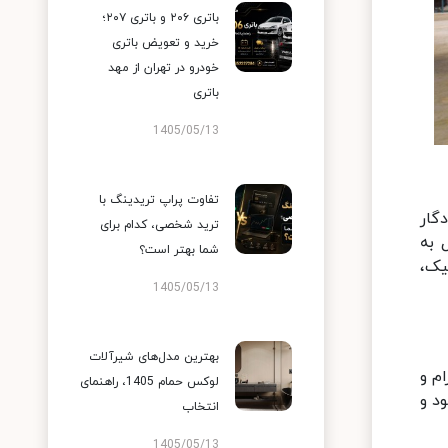
باتری ۲۰۶ و باتری ۲۰۷؛
خرید و تعویض باتری
خودرو در تهران از مهد
باتری
1405/05/13
تفاوت پراپ تریدینگ با
گار
ترید شخصی، کدام برای
 به
شما بهتر است؟
یک،
1405/05/13
بهترین مدل‌های شیرآلات
م و
لوکس حمام 1405، راهنمای
د و
انتخاب
1405/05/13