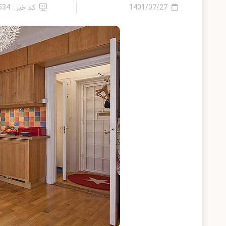
1401/07/27
کد خبر : 534