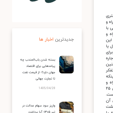
ر مهر در پاسخ به پرسشی درباره موافقت دولت با ساخت خانه‌های ۲۵ تا ۳۰ متری
راه و
 با
ه و
جدیدترین
اخبار ها
این
 یا
رای
 اجاره
بسته شدن باب‌المندب چه
چنین
پیامدهایی برای اقتصاد
از این تفکر
جهان دارد؟؛ از قیمت نفت
نکه
تا تجارت جهانی
ه و
شهرسازی، بر اساس تجربیاتی که از ساخت واحدهای مسکونی کوچک در تهران داشته‌ایم، نظر ما با ساخت خانه‌های ۲۵
1405/04/28
ست.
 آن
واریز سود سهام عدالت در
پشت
 یا
تیر ۱۴۰۵؛ آیا پرداخت