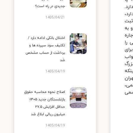
ارد.
جدیدی در راه است؟
رد،
1405/04/21
ثبت
 به
اره
اختلال بانکی ادامه دارد /
 را
تکلیف سود سپرده ها و
رای
برداشت از حساب مشخص
واب
شد
زرگ
نکه
1405/04/19
هران
می،
سمی
اصلاح نحوه محاسبه حقوق
بازنشستگان جدید ۱۴۰۵؛
حداقل افزایش ۲۷.۵
میلیون ریالی ابلاغ شد
1405/04/19