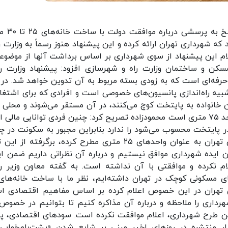
محمود محمودزاده در گفت‌وگو با خبرنگا
 ۲۵ متری پیشنهادی بود که شهرداری تهران ارائه کرده و این پیشنهاد هنوز رسماً به وزارت 
ام این پیشنهاد از سوی شهرداری بر اساس برداشت آنها از موضوعی
سکن و ساختمان وزارت راه و شهرسازی افزود: پیشنهاد وزارت را
 حرفه‌ای است که به زودی بسته مربوط به آن تدوین خواهد شد. در 
یه راه‌اندازی پانسیون‌های خصوصی است و افرادی که برای اشتغال
خانواده به پایتخت کوچ می‌کنند، در آن مستقر می‌شوند و محلی ب
سکونت آنها است. الگوی مصرف مسکن در تهران، واحد ۷۵ متری است محمودزاده تصریح کرد: چنین فردی توانایی مالی
 مسکن در پایتخت محسوب می‌شود را ندارد بنابراین مجبور به سکونت در 
واحدهایی خواهد بود. به نظر می‌رسد آنچه شهرداری تهران به عنوان واحدهای ۲۵ متری مطرح کرده، برگرفته 
ین ایده شهرداری موافق نیستیم و درباره آن نظراتی داریم ضمن ای
م نکرده و موافقتی با آن نداشته است. به گفته معاون وزیر را
تهران در این خصوص اعلام کرده بر اساس مفاهیم اقتصادی ا
شهرداری را ملاحظه و درباره آن مذاکره کنیم تا بتوانیم در خصوص
 این طرح شهرداری، اعلام موافقت نکرده است. سودهای اقتصادی، 
ار منتشره در روزهای اخیر مبنی بر شایع شدن «پشت‌بام‌خوابی»