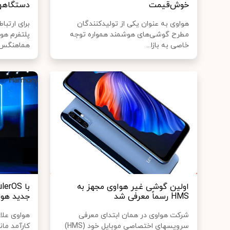
خوش‌قیمت
دستگاه‎ها
هواوی به عنوان یکی از تولیدکنندگان
مطرح گوشی‌های هوشمند همواره توجه
پلتفرم هو
خاصی به بازا...
هماهنگ‎س...
اولین گوشی غیر هواوی مجهز به
HMS رسماً معرفی شد
جدید هوا
شرکت هواوی در همان ابتدای معرفی
هواوی علا
سرویس‎های اختصاصی موبایل خود (HMS)
کارآمد ما