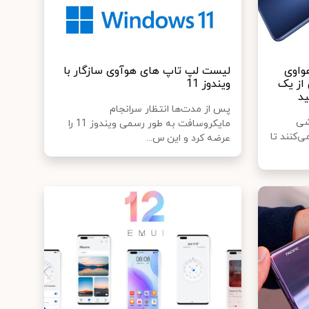
شی هواوی
لیست لپ تاپ های هوآوی سازگار با
ش از یک
ویندوز 11
پس از مدت‌ها انتظار سرانجام
شی
مایکروسافت به طور رسمی ویندوز 11 را
‌کنند تا
عرضه کرد و این س...