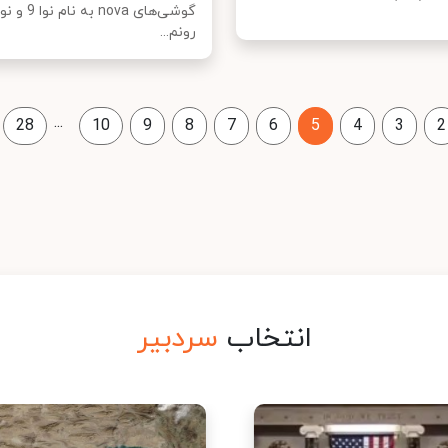
رونم...
...
28
10
9
8
7
6
5
4
3
2
انتخاب
سردبیر