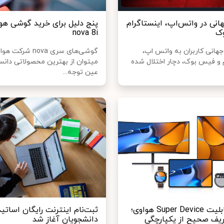
انی در واتس‌اپ، اینستاگرام
پنج دلیل برای خرید گوشی هو
وک
nova 8i
انی کاربران به واتس اپ،
گوشی‌های سری nova شرکت
م و فیس بوک، دچار اختلال شده
می‎توان از بهترین محصولاتی دان
عین توجه...
معرفی قابلیت Super Device هواوی؛
ثبت‌نام اینترنت رایگان اساتید
ریف صحیح از یکپارچگی
دانشجویان آغاز شد