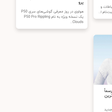
پرو
باطات و
هواوی در روز معرفی گوشی‌های سری P50
‌نام ا...
یک نسخه ویژه به نام P50 Pro Rippling
Clouds...
هواوی رسماً
رین
جدید