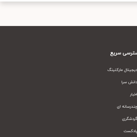
رسی سریع
یتال مارکتینگ
نش سرا
ار
رسانه ای
دشگری
دکست