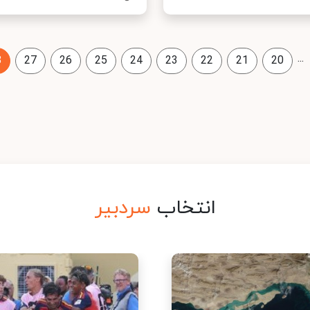
...
8
27
26
25
24
23
22
21
20
انتخاب
سردبیر