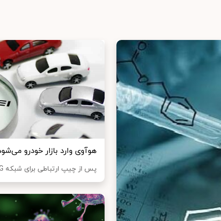
هوآوی وارد بازار خودرو می‌شود
پس از چیپ ارتباطی برای شبکه‌ 5G و فناوری خودروی هوشمند HiCar، هوآوی دریافته است...