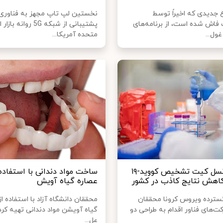
ع جدیدی که اخیراً توسط
نخستین لپ تاپ مجهز به فناوری
اش شده است، از برنامه‌های
پشتیبانی از شبکه 5G روانه 
غول...
متحده آمریکا...
عرضه ۲ نسل کیت تشخیص کووید-۱۹
ساخت مواد دندانی با استفاده 
اهش نتایج کاذب در کشور
عصاره گیاه آویش
سترده ویروس کرونا محققان
​محققان دانشگاه آزاد با استفاده ا
ت‌های فناور اقدام به طراحی دو
گیاه آویشن مواد دندانی تهیه کرد
عل...