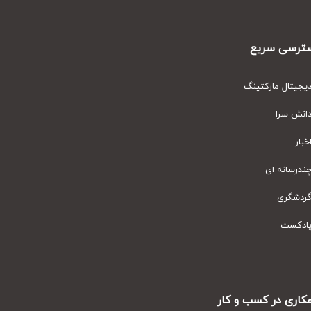
رسی سریع
یتال مارکتینگ
نش سرا
ار
رسانه ای
دشگری
دکست
ری در کسب و کار