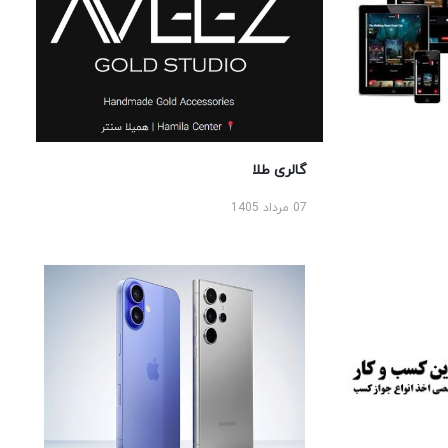
گالری طلا
07 مرداد 1405