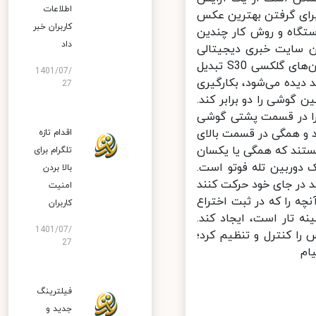
اطلاعات
نه برای گرفتن بهترین عکس
کاربران خبر
گاه و روش کار چندین
داد
یگاه LetsGoDigital کشف شد. این سایت خبری دیجیتالی
آنلاین این اطلاعات را کشف و آنها را به تصویرهایی احتمالی از ظاهر دوربین‌های گلکسی S30 تبدیل
1401/07/
یده می‌شود، بکارگیری
27
گوشی را دو برابر کند.
، سامسونگ برای اینکه بتواند این 6 دوربین را در قسمت پشتی گوشی
یند و همگی در قسمت بالای
اقدام تازه
اویه دید عریض هستند که همگی یا یکسان
تلگرام برای
دوربین تله فوتو است.
بالا بردن
 در جای خود حرکت کنند
امنیت
چه را که در ثبت اختراع
کاربران
 زمینه تار است، ایجاد کند.
1401/07/
ا کنترل و تنظیم کرد؛
27
م
فیلترینگ
جدید و