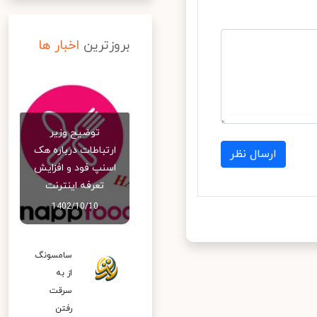
بروزترین
اخبار ها
توضیح وزیر
ارتباطات درباره هک
ارسال نظر
اسنپ‌ فود و افزایش
تعرفه اینترنت
1402/10/10
سامسونگ
از به
سرقت
رفتن