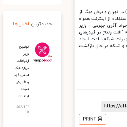
تور همراه اول از حدود ساعت ۱۳ امروز (۳۰ خرداد) در تهران و برخی دیگر از
تفاده از اینترنت همراه
جدیدترین
اخبار ها
این باره محمدجواد آذری جهرمی - وزیر
"افت ولتاژ در فیدرهای
زات شبکه، باعث ایجاد
و شبکه در حال بازگشت
توضیح
وزیر
ارتباطات
درباره هک
اسنپ‌ فود
و افزایش
تعرفه
اینترنت
https://a
1402/10/
10
PRINT