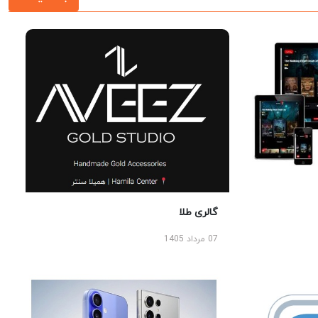
گالری طلا
07 مرداد 1405