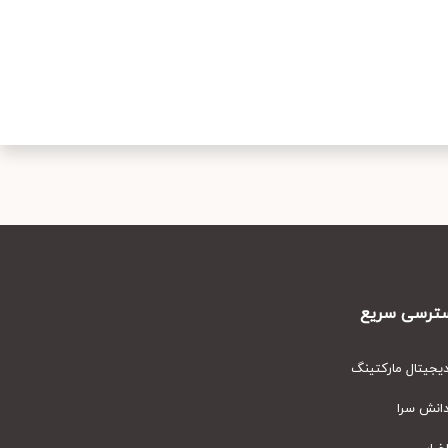
رسی سریع
یتال مارکتینگ
نش سرا