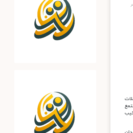
ن حملات
مجتمع
ئیب
 کل ارتش، میدان