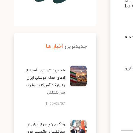
Paseo Los Pr، گردان بولیوار، اقامتگاه La Viñeta
مله
جدیدترین
اخبار ها
یی،
شب پرتنش غرب آسیا؛ از
ادعای حمله موشکی ایران
به پایگاه آمریکا تا توقیف
سه نفتکش
1405/05/07
وانگ یی: چین از ایران در
محافظت از حاکمیت خود