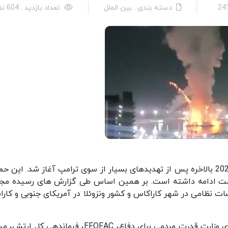
دسته بندی : بین الملل
تعداد بازدید : 604 نفر
حمله موشکی آمریکا به ونزوئلا در 3 بامداد 3 ژانویه 2026 بالاخره پس از تهدیدهای بسیار از سوی ترامپ آغاز شد. ای
ون که به وقت ونزوئلا ساعت 6 صبح است ادامه داشته است. بر همین اساس طی گزارش های رسیده 
ت نظامی در شهر کاراکاس و کشور ونزوئلا در آمریکای جنوبی و کارا
در این مکان دارای نهادهای مهمی از جمله ستاد مرکزی وزارت قدرت مردمی برای دفاع، EFOFAC، فرماندهی