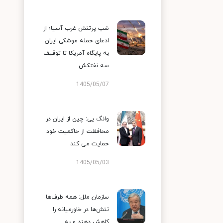
شب پرتنش غرب آسیا؛ از
ادعای حمله موشکی ایران
به پایگاه آمریکا تا توقیف
سه نفتکش
1405/05/07
وانگ یی: چین از ایران در
محافظت از حاکمیت خود
حمایت می کند
1405/05/03
سازمان ملل: همه طرف‌ها
تنش‌ها در خاورمیانه را
کاهش دهند و به