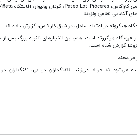
تیراندازی El Libertador، مرکز غذای ارتش، دایره نظامی کاراکاس، óceres
ای آکادمی نظامی ونزوئلا.
گاه هیگروته در امتداد ساحل، در شرق کاراکاس، گزارش داده اند.
در فرودگاه هیگروته است. همچنین انفجارهای ثانویه بزرگ پس از ح
نزوئلا گزارش شده است.
 می‌دهند
می‌شود که فریاد می‌زنند: «تفنگداران دریایی، تفنگداران دریا