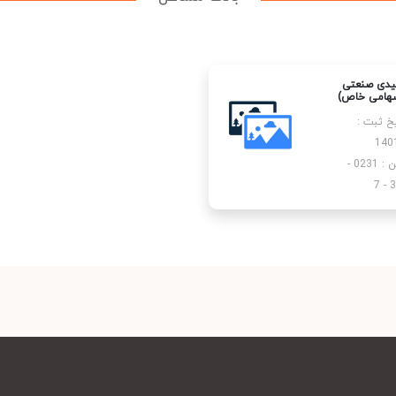
لیدی صنعتی
سهامی خاص)
یخ ثبت :
140
تلفن : 0231 -
3