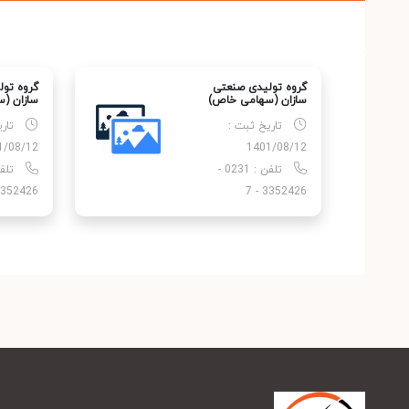
گروه تولیدی صنعتی
گروه تو
سازان (سهامی خاص)
سازان (
تاریخ ثبت :
تار
1/08/12
1401/08/12
تلفن : 0231 -
352426 - 7
3352426 - 7