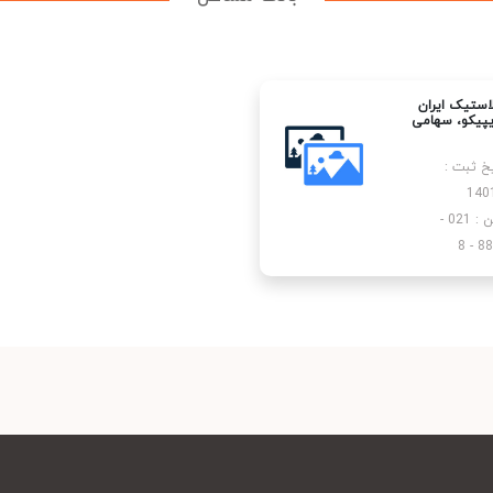
استیک ایران
یپیکو، سهامی
یخ ثبت :
140
تلفن : 021 -
887