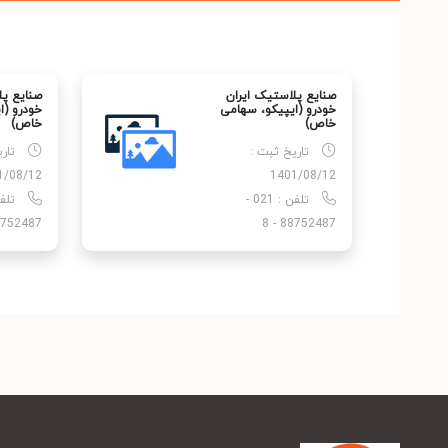
صنایع پلاستیک ایران
صنایع پل
خودرو (ایپیکو، سهامی
خودرو (ا
خاص)
خاص)
تاریخ ثبت :
تار
1/08/12
1401/08/12
تلفن : 021 -
52487 - 8
88752487 - 8