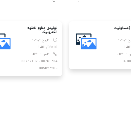
 (مسئولیت
تولیدی منابع تغذیه
الکترونیک
یخ ثبت :
تاریخ ثبت :
1401/08/10
140
تلفن : 021 -
تلفن : 021-
88761734 - 88767137
88
- 88502720