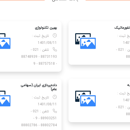
انفورماتیک
بهین تکنولوژی
یخ ثبت :
تاریخ ثبت :
1401/08/11
140
تلفن : 021 -
تلفن : 021 -
88731193 - 88748939
88
- 88757518 - 9
نه
داده‌پردازی ایران (سهامی
عام)
یخ ثبت :
تاریخ ثبت :
140
1401/08/11
تلفن : 021 -
تلفن : 021 -
88
88903251 - 9 -
88802784 - 88802786