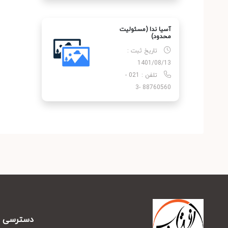
آسیا ندا (مسئولیت
محدود)
تاریخ ثبت :
1401/08/13
تلفن : 021 -
88760560 -3
دسترسی س