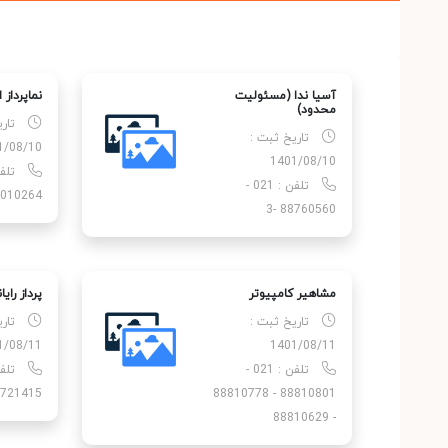
آسیا ندا (مسئولیت
نماپرداز 
محدود)
تار
تاریخ ثبت :
1/08/10
1401/08/10
تلفن : 021 -
010264
88760560 -3
مشاهیر کامپیوتر
پرداز رایا
تاریخ ثبت :
تار
1/08/11
1401/08/11
تلفن : 021 -
721415
88810801 - 88810778
- 88810629