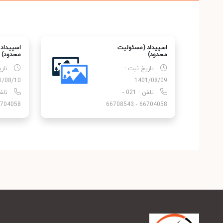
اسپیداد (مسئولیت
اسپیداد
محدود)
محدود)
تاریخ ثبت :
تار
1/08/10
1401/08/09
تلفن : 021 -
4058 - 66708543
66704058 - 66708543