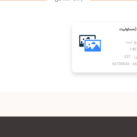
 (مسئولیت
یخ ثبت :
140
تلفن : 021 -
6670