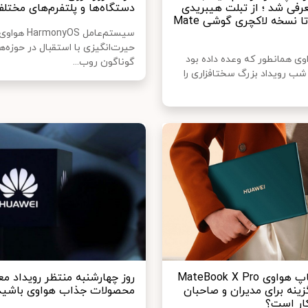
رفی شد ؛ از تبلت هیبریدی
دستگاه‌ها و پلتفرم‌های مختل
ویندوزی تا نسخه لاکچری گوشی Mate
سیستم‌عامل onyOS
حیرت‌انگیزی با استقبال در حوزه‌ه
ی همانطور که وعده داده بود
گوناگون روب...
چهارشنبه شب رویداد بزرگ سخت‎افزاری را
چرا لپ تاپ هواوی MateBook X Pro
روز چهارشنبه منتظر رویداد مع
ینه برای مدیران و صاحبان
محصولات جذاب هواوی باشید
ار است؟