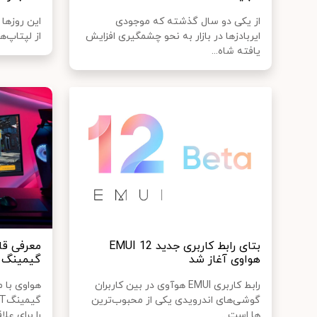
از یکی دو سال گذشته که موجودی
ایربادزها در بازار به نحو چشمگیری افزایش
از لپ‎تاپ‌های ساخت هواوی را در بازار دی...
یافته شاه...
بتای رابط کاربری جدید EMUI 12
معرفی قا
هواوی آغاز شد
گیمینگ MateView GT هواو
رابط کاربری EMUI هوآوی در بین کاربران
هواوی با م
گوشی‌های اندرویدی یکی از محبوب‌ترین
ها است...
را برای علا