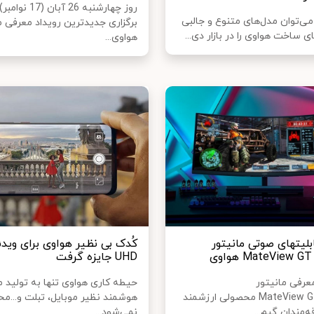
روز چهارشنبه 26 آبان 
این روزها می‌‎توان مدل‌های متنوع و جالبی
برگزاری جدیدترین رویداد معرفی
هواوی...
بلیتهای صوتی مانیتور
کُدک بی نظیر هواوی برای وید
ی
UHD جایزه گرفت
عرفی مانیتور
حیطه کاری هواوی تنها به تولید
گیمینگMateView GT محصولی ارزشمند
هوشمند نظیر موبایل، تبلت و...مح
قه‌مندان گیم...
نمی‌شود...