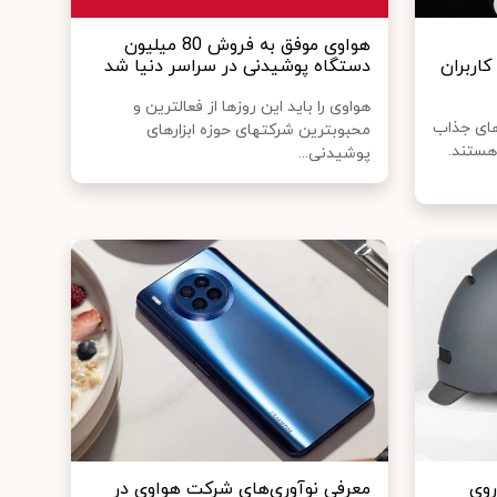
هواوی موفق به فروش 80 میلیون
ول کاربران
دستگاه پوشیدنی در سراسر دنیا شد
هواوی را باید این روزها از فعال‎ترین و
های جذاب
محبوب‎ترین شرکت‎های حوزه ابزارهای
هستند.
پوشیدنی...
روزافزون Harmony OS روی
معرفی نوآوری‌های شرکت هواوی در