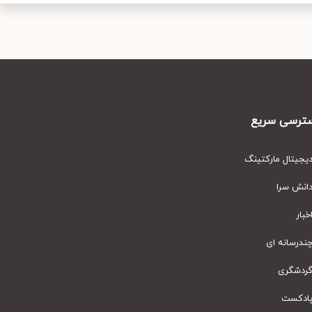
رسی سریع
یتال مارکتینگ
نش سرا
ار
رسانه ای
دشگری
دکست