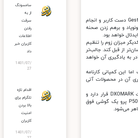
سامسونگ
از به
در وجود این فناوری دوربین جلویی گوشی‌های هواوی قادر به تشخیص Gesture دست کاربر و انجام
سرقت
ا کردن مونوپاد و برهم زدن صحنه
رفتن
ئال خواهد بود.
اطلاعات
گر میزان زوم را تنظیم
کاربران خبر
ر از قبل کند. جالب‌تر
داد
ر به یادگیری آن خواهد
1401/07/
27
 این کمپانی کارنامه
ری آن در محصولات آتی
اقدام تازه
در حال حاضر گوشی پرقدرت Huawei P50 Pro در صدر رده‌بندی وب‌سایت DXOMARK قرار دارد و
تلگرام برای
عنوان بهترین دوربین موبایل دنیا را به خود اختصاص داده است. هواوی P50 پرو یک گوشی فوق
بالا بردن
ر می‌شود.
امنیت
کاربران
1401/07/