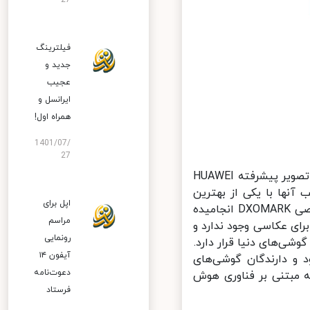
27
فیلترینگ
جدید و
عجیب
ایرانسل و
همراه اول!
1401/07/
27
گوشی P50 Pro از لنزهای رده حرفه‌ای HUAWEI XD Optics، موتور پردازش تصویر پیشرفته HUAWEI
یب آنها با یکی از بهترین
اپل برای
حسگرهای دوربین موجود به کسب بالاترین امتیاز تاریخ در تست‌های تخصصی DXOMARK انجامیده
مراسم
DXO در دنیا گوشی بهتر از P50 Pro هواوی برای عکاسی وجود ندارد و
رونمایی
آیفون ۱۴
 و دارندگان گوشی‌های
دعوت‌نامه
 مبتنی بر فناوری هوش
فرستاد