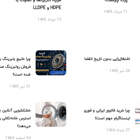
پرک چیست؟
مزایا، کاربردها و تفاوت با
HDPE و LLDPE
11 مرداد 1405
12 مرداد 1405
اشتغال‌زایی بدون تاریخ انقضا
چرا خلیج بلبرینگ ب
فروش رولبرینگ صن
20 تیر 1405
شده است؟
21 تیر 1405
چرا خرید فالوور ایرانی و فوری
خشکشویی آنلاین چ
اینستاگرام مهم است؟
استرس خانه‌تکانی 
می‌دهد؟
27 مرداد 1404
04 اسفند 1404