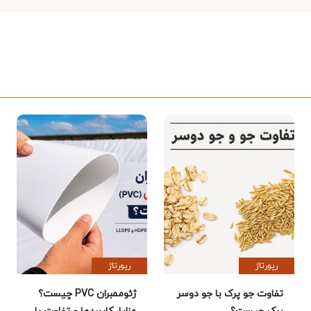
رپورتاژ
رپورتاژ
تفاوت جو پرک با جو دوسر
ژئوممبران PVC چیست؟