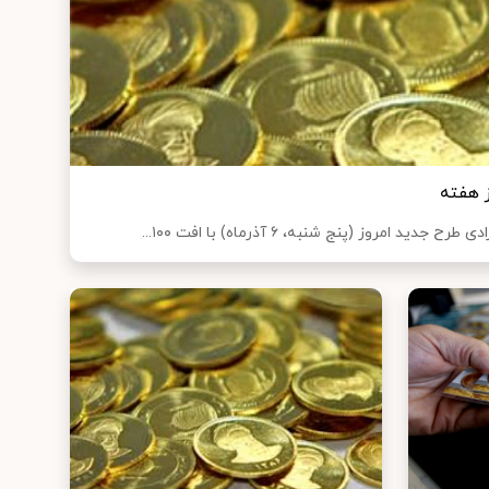
 هفته
امروز (پنج شنبه، ۶ آذرماه) با افت ۱۰۰...