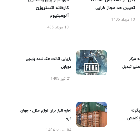
بتن؛ از تشخیص علت تا
موردنیاز برای راه‌اندازی
تعیین حد مجاز خرابی
کارخانه اکستروژن
آلومینیوم
13 مرداد 1405
13 مرداد 1405
ه مرکز
بازیابی اکانت هک‌شده پابجی
عتی تبدیل
موبایل
21 تیر 1405
گونه
اجاره انبار برای لوازم منزل - جهان
را کاهش
دپو
04 اسفند 1404