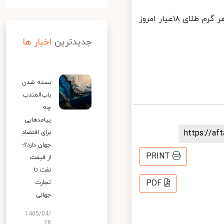
از سوی دیگر، هر گرم طلای ۱۸عیار رشد ۲۲ هزار و ۶۰۰ تومانی را تجربه کرد. هر گرم طلای ۱۸عیار امروز
جدیدترین
اخبار ها
بسته شدن
باب‌المندب
چه
پیامدهایی
https://a
برای اقتصاد
جهان دارد؟؛
PRINT
از قیمت
نفت تا
PDF
تجارت
جهانی
1405/04/
28