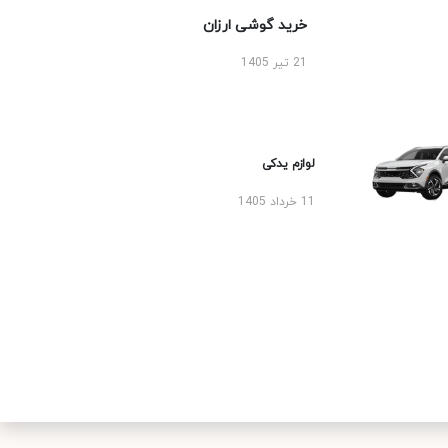
خرید گوشی ارزان
21 تیر 1405
لوازم یدکی
11 خرداد 1405