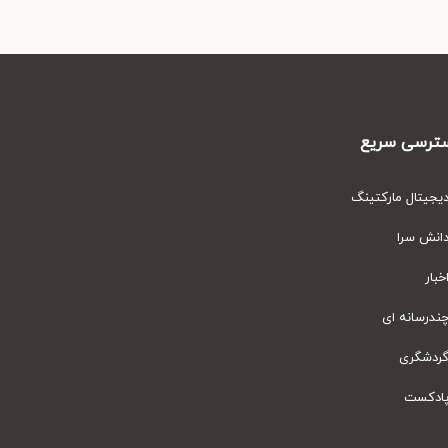
رسی سریع
یتال مارکتینگ
نش سرا
ار
رسانه ای
دشگری
دکست