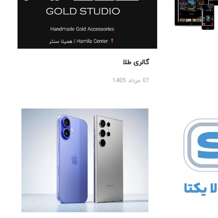
گالری طلا
07 مرداد 1405