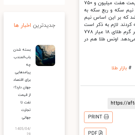
نسبت به آخرین روز کاری هفته گذشته ۲۰۰ هزار تومان گران‌تر شد و به قیمت هفت میلیون و ۷۵۰
یم سکه و ربع سکه به
ن و ۱۵۰ هزار تومان اعلام شد که بر این اساس نیم
مت را تجربه کردند. لازم به ذکر است
جدیدترین
اخبار ها
امروز در بازار سکه یک گرمی خرید و فروش نشد. در سوی دیگر بازار نرخ هر گرم طلای ۱۸ عیار ۷۷۸
ش قیمت ۱۲ هزار و ۹۰۰ تومانی خبر می‌دهد. اونس طلا هم در
بسته شدن
باب‌المندب
چه
بازار طلا
پیامدهایی
برای اقتصاد
جهان دارد؟؛
از قیمت
https://a
نفت تا
تجارت
PRINT
جهانی
1405/04/
PDF
28