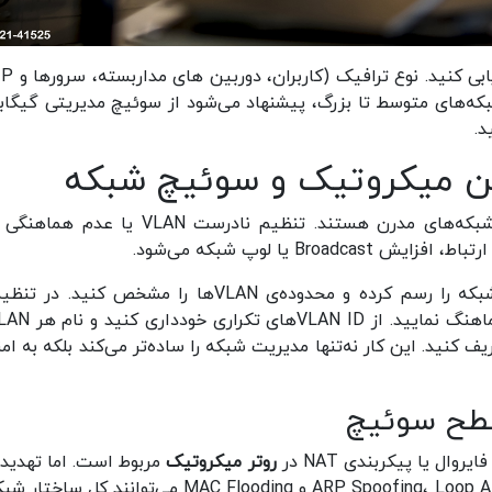
ه‌های متوسط تا بزرگ، پیشنهاد می‌شود از سوئیچ مدیریتی گیگاب
Br یا لوپ شبکه می‌شود.
برای جلوگیری از این مشکلات، ابتدا نمودار دقیق شبکه را رسم کرده و محدوده‌ی VLANها را مشخص کنی
 نوع سرویس (مثل Data، Voice، CCTV) تعریف کنید. این کار نه‌تنها مدیریت شبکه را ساده‌تر می‌کند بلکه به
سطح سوئیچ
ال یا پیکربندی NAT در
روتر میکروتیک
مربوط است. اما تهدید
واقعی در لایه دوم نیز وجود دارند. حملاتی مانند ARP Spoofing، Loop Attack و MAC Flooding می‌توانند ک