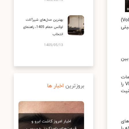
1405/05/13
، حتماً نیاز سازمان را ارزیابی کنید. نوع ترافیک (کاربران، دوربین‌ های مداربسته، سرورها و VoIP)
بهترین مدل‌های شیرآلات
یتی
لوکس حمام 1405، راهنمای
انتخاب
1405/05/13
د. در تنظیمات
MikroTik، پورت‌های ترانک و Access را با سوئیچ هماهنگ نمایید. از VLAN IDهای تکراری خودداری کنید و نام هر VLAN را
بروزترین
اخبار ها
 امنیت
های
اخبار امروز کاشت ابرو و
ل ساختار شبکه را
قیمت‌های باورنکردنی؛ بررسی