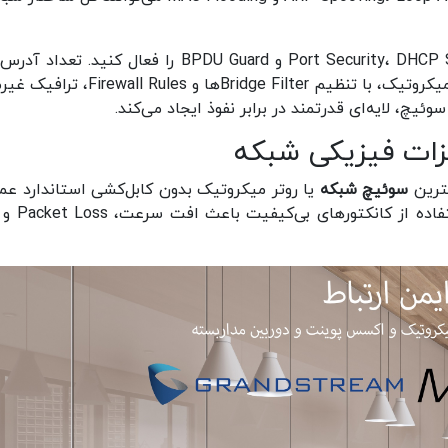
در سوئیچ شبکه ی خود قابلیت‌هایی مانند Port Security، DHCP Snooping و BPDU Guard را فعال کنید. 
MAC مجاز در هر پورت را محدود نمایید. همچنین در میکروتیک، با تنظیم Bridge Filterها و les
یچ، لایه‌ای قدرتمند در برابر نفوذ ایجاد می‌کند.
زات فیزیکی شبکه
ترین
سوئیچ شبکه
یا روتر میکروتیک بدون کابل‌کشی استاندارد عمل
مطلوبی نخواهد داشت. کابل‌های Cat5 قدیمی ی