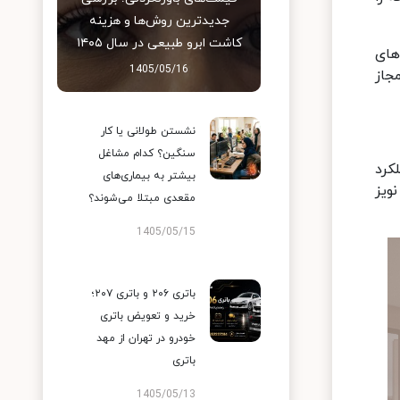
جدیدترین روش‌ها و هزینه
کاشت ابرو طبیعی در سال ۱۴۰۵
تعداد آدرس‌های
1405/05/16
Firewall Ru، ترافیک غیرمجاز
نشستن طولانی یا کار
سنگین؟ کدام مشاغل
کرد
بیشتر به بیماری‌های
ا استفاده از کانکتورهای بی‌کیفیت باعث افت سرعت، Packet Loss و نویز
مقعدی مبتلا می‌شوند؟
1405/05/15
باتری ۲۰۶ و باتری ۲۰۷؛
خرید و تعویض باتری
خودرو در تهران از مهد
باتری
1405/05/13