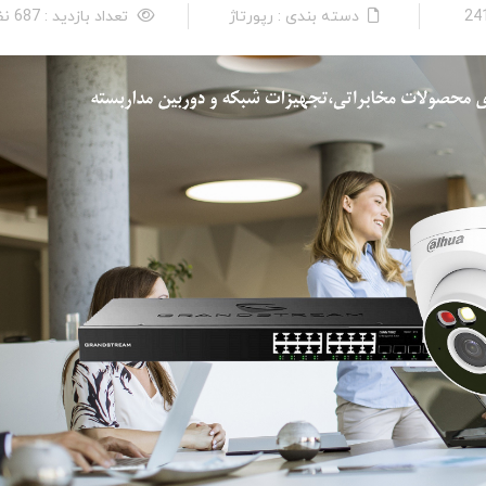
دسته بندی : رپورتاژ
تعداد بازدید : 687 نفر