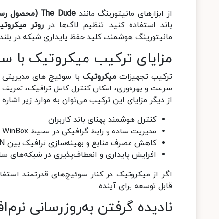
از ابزارهای مانیتورینگ مانند
The Dude (محصول رسمی MikroTik)
باند استفاده کنید. تنظیم لاگ‌ها در
روتر میکروتی
مانیتورینگ هوشمند، کلید حفظ پایداری شبکه در بلن
مزایای ترکیب میکروتیک با س
ترکیب تجهیزات
میکروتیک
با سوئیچ‌ های مدیریتی یک
سرعت و بهره‌وری، امکان کنترل کامل ترافیک، تعریف VLAN، مدیریت کاربران و اعمال سیاست‌های امنیتی را فراهم می‌کند.
از دیگر مزایای این ترکیب می‌توان به موارد زیر اشاره ک
کنترل هوشمند پهنای باند کاربران
مدیریت ساده و رابط گرافیکی در محیط WinBox
کاهش مصرف منابع و بهینه‌سازی ترافیک بین VLANها
افزایش پایداری و انعطاف‌پذیری در شبکه‌های ساز
اگر از میکروتیک در کنار سوئیچ‌های قدرتمند است
قابل توسعه برای آینده.
نادیده گرفتن به‌روزرسانی نرم‌