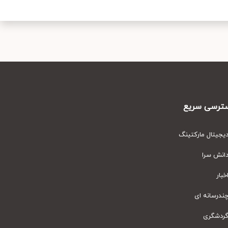
رسی سریع
یتال مارکتینگ
نش سرا
ار
رسانه ای
دشگری