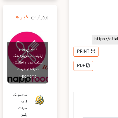
بروزترین
اخبار ها
https://af
توضیح وزیر
PRINT
ارتباطات درباره هک
اسنپ‌ فود و افزایش
PDF
تعرفه اینترنت
1402/10/10
سامسونگ
از به
سرقت
رفتن