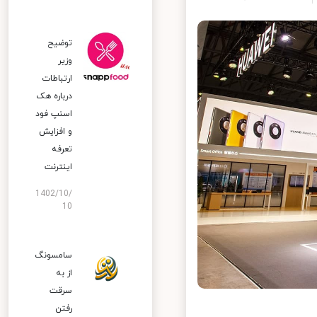
توضیح
وزیر
ارتباطات
درباره هک
اسنپ‌ فود
و افزایش
تعرفه
اینترنت
1402/10/
10
سامسونگ
از به
سرقت
رفتن