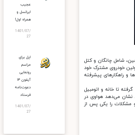
عجیب
ایرانسل و
همراه اول!
1401/07/
27
اپل برای
ن، شامل چانگان و کتل
مراسم
مپانی‌ها در همکاری با یکدیگر، برند خودروی Avita و اولین خودروی مشترک خود
رونمایی
. خودروی هوشمند Avita E11 از فناوری‌ها و راهکارهای پیشرفته
آیفون ۱۴
دعوت‌نامه
ته تا خانه و اتومبیل
فرستاد
نشان می‌دهد هواوی در
 مشکلات را یکی پس از
1401/07/
27