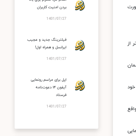
ورت
بردن امنیت کاربران
1401/07/27
فیلترینگ جدید و عجیب
 از
ایرانسل و همراه اول!
1401/07/27
مان
اپل برای مراسم رونمایی
خود
آیفون ۱۴ دعوت‌نامه
فرستاد
1401/07/27
اقع
د. مراسم رونمایی