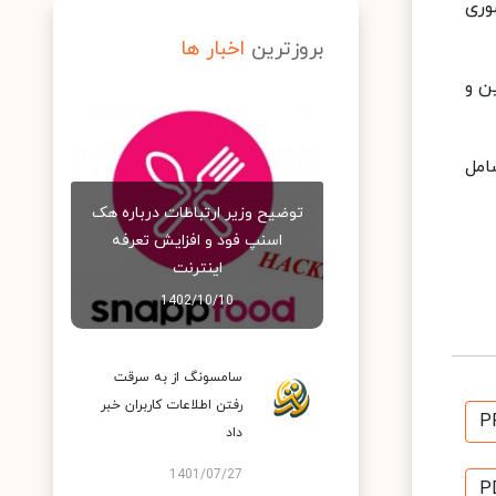
وری
بروزترین
اخبار ها
ن و
 شامل
توضیح وزیر ارتباطات درباره هک
اسنپ‌ فود و افزایش تعرفه
اینترنت
1402/10/10
سامسونگ از به سرقت
رفتن اطلاعات کاربران خبر
P
داد
1401/07/27
P