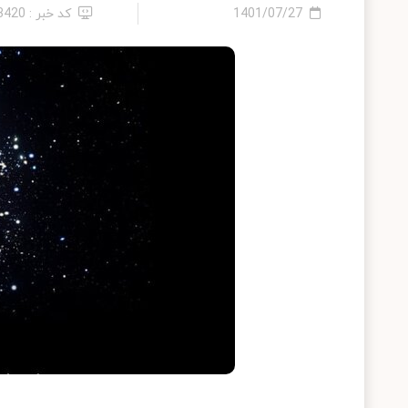
1401/07/27
کد خبر : 13420