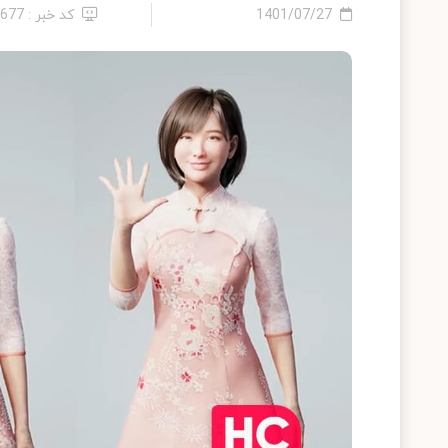
1401/07/27
کد خبر : 7677