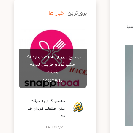
بروزترین
اخبار ها
یار
توضیح وزیر ارتباطات درباره هک
اسنپ‌ فود و افزایش تعرفه
اینترنت
1402/10/10
سامسونگ از به سرقت
رفتن اطلاعات کاربران خبر
داد
1401/07/27