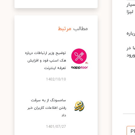
یزا بسیار
یزا
مطالب
مرتبط
درباره
 در
توضیح وزیر ارتباطات درباره
رود
هک اسنپ‌ فود و افزایش
تعرفه اینترنت
1402/10/10
سامسونگ از به سرقت
رفتن اطلاعات کاربران خبر
داد
1401/07/27
P