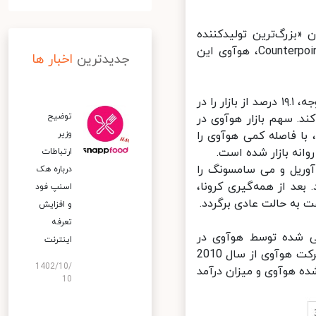
 از سوی Counterpoint، در ماه آوریل 2020 عنوان «بزرگ‌ترین تولیدکننده‌
گوشی هوشمند دنیا» توسط هوآوی فتح شد. با استناد به آمار و ارقام Counterpoint، هوآوی این
جدیدترین
اخبار ها
سهم بازار هوآوی در ماه آوریل ۲۱.۴ درصد بود و سامسونگ با فاصله‌ای قابل توجه، ۱۹.۱ درصد از بازار را در
توضیح
. سهم بازار هوآوی در
وزیر
الی که سامسونگ با داشتن سهم ۱۹.۶ درصدی، با فاصله‌ کمی هوآوی را
ارتباطات
وریل و می سامسونگ را
درباره هک
د از همه‌گیری کرونا،
اسنپ‌ فود
به حالت عادی برگردد.
و افزایش
تعرفه
ی شده توسط هوآوی در
اینترنت
سال‌های اخیر داشت. به این منظور بد نیست روند افزایشی میزان فروش شرکت هوآوی از سال 2010
1402/10/
شده هوآوی و میزان درآمد
10