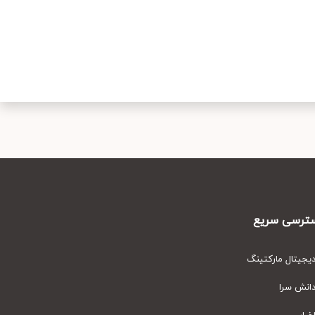
رسی سریع
یتال مارکتینگ
نش سرا