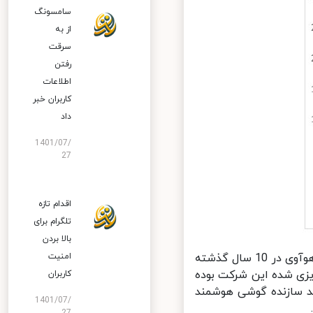
سامسونگ
از به
سرقت
رفتن
اطلاعات
کاربران خبر
داد
1401/07/
27
اقدام تازه
تلگرام برای
بالا بردن
امنیت
همانطور که مشخص است با شیبی مثبت و یکنواخت میزان درآمد و فروش هوآوی در 10 سال گذشته
یزی شده این شرکت بوده
کاربران
د سازنده گوشی هوشمند
1401/07/