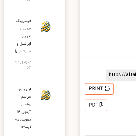
27
فیلترینگ
جدید و
عجیب
ایرانسل و
همراه اول!
1401/07/
27
https://af
PRINT
اپل برای
مراسم
رونمایی
PDF
آیفون ۱۴
دعوت‌نامه
فرستاد