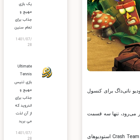
یک بازی
مهیج و
جذاب برای
تمام سنین
1401/07/
28
Ultimate
Tennis
بازی تنیس
مهیج و
 ۱۹۹۶ میلادی توسط استودیو ناتی‌داگ برای کنسول
جذاب برای
اندروید که
 می‌رود، تنها سه قسمت
از آن لذت
می برید
1401/07/
بعد از این سه قسمت و همچنین نسخه‌ی ریسینگ کرش تحت عنوان Crash Team Racing استودیوهای
28