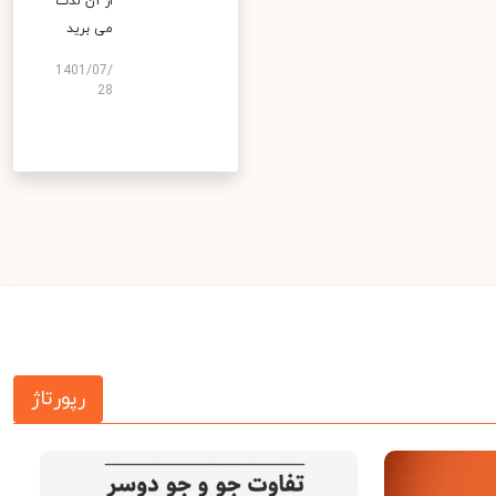
از آن لذت
می برید
1401/07/
28
رپورتاژ