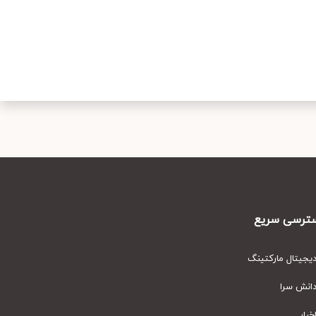
رسی سریع
یتال مارکتینگ
نش سرا
ار