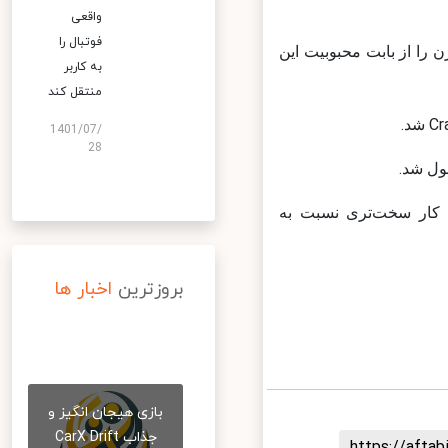
واقعی
فوتبال را
ا از بابت محبوبیت این
به کاربر
منتقل کند
1401/07/
28
کار سخت‌تری نسبت به
بروزترین
اخبار ها
بازی هیجان انگیز و
جذاب CarX Drift
https://aft