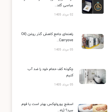
عباسی گلد...
02 مرداد 1405
راهنمای جامع کاهش گذر روغن (Oil
Carryove...
05 مرداد 1405
چگونه کف حمام خود را ضد آب
کنیم
05 مرداد 1405
اسفنج یورولوکس بهتر است یا فوم
سرد؟ (راه...