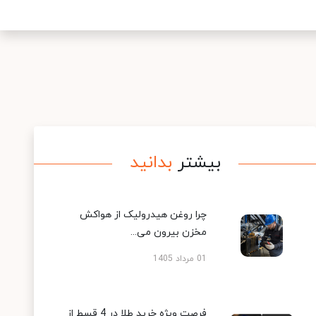
بیشتر
بدانید
چرا روغن هیدرولیک از هواکش
مخزن بیرون می...
01 مرداد 1405
فرصت ویژه خرید طلا در 4 قسط از