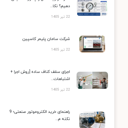
دهیم؟ نکا...
22 تیر 1405
شرکت سامان پلیمر کاسپین
22 تیر 1405
اجرای سقف کناف ساده [روش اجرا +
اشتباهات...
22 تیر 1405
راهنمای خرید الکتروموتور صنعتی؛ 9
نکته م...