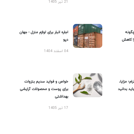
21 تیر 1405
گونه
اجاره انبار برای لوازم منزل - جهان
را کاهش
دپو
04 اسفند 1404
ام؛ مزایا،
خواص و فواید سدیم بنزوات
ید بدانید
برای پوست و محصولات آرایشی
بهداشتی
17 تیر 1405