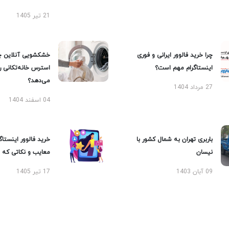
21 تیر 1405
چرا خرید فالوور ایرانی و فوری
خشکشویی آنلاین چ
اینستاگرام مهم است؟
استرس خانه‌تکانی 
می‌دهد؟
27 مرداد 1404
04 اسفند 1404
باربری تهران به شمال کشور با
خرید فالوور اینستاگر
نیسان
معایب و نکاتی که با
09 آبان 1403
17 تیر 1405