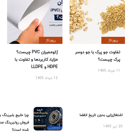
رپورتاژ
رپورتاژ
تفاوت جو پرک با جو دوسر
ژئوممبران PVC چیست؟
پرک چیست؟
مزایا، کاربردها و تفاوت با
HDPE و LLDPE
11 مرداد 1405
12 مرداد 1405
اشتغال‌زایی بدون تاریخ انقضا
چرا خلیج بلبرینگ ب
فروش رولبرینگ صن
20 تیر 1405
شده است؟