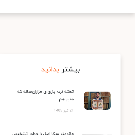
بیشتر
بدانید
تخته نرد؛ بازی‌ای هزاران‌ساله که
هنوز هم...
21 تیر 1405
مانومتر ویکا اصل را چطور تشخیص