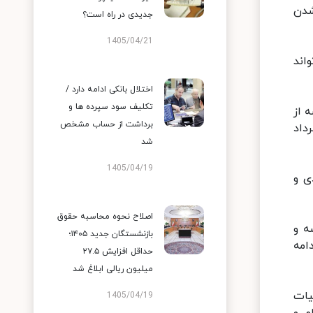
شدن
جدیدی در راه است؟
1405/04/21
اند
اختلال بانکی ادامه دارد /
تکلیف سود سپرده ها و
 عرضه از
برداشت از حساب مشخص
داد
شد
1405/04/19
ی و
اصلاح نحوه محاسبه حقوق
ه و
بازنشستگان جدید ۱۴۰۵؛
امه
حداقل افزایش ۲۷.۵
میلیون ریالی ابلاغ شد
یات
1405/04/19