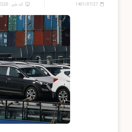
1401/07/27
کد خبر : 12220