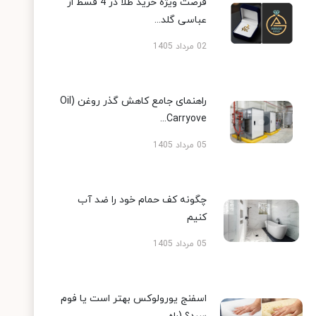
فرصت ویژه خرید طلا در 4 قسط از
عباسی گلد...
02 مرداد 1405
راهنمای جامع کاهش گذر روغن (Oil
Carryove...
05 مرداد 1405
چگونه کف حمام خود را ضد آب
کنیم
05 مرداد 1405
اسفنج یورولوکس بهتر است یا فوم