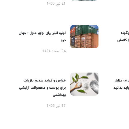
21 تیر 1405
گونه
اجاره انبار برای لوازم منزل - جهان
را کاهش
دپو
04 اسفند 1404
ام؛ مزایا،
خواص و فواید سدیم بنزوات
ید بدانید
برای پوست و محصولات آرایشی
بهداشتی
17 تیر 1405