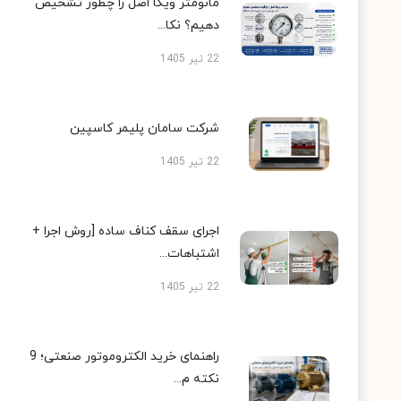
مانومتر ویکا اصل را چطور تشخیص
دهیم؟ نکا...
22 تیر 1405
شرکت سامان پلیمر کاسپین
22 تیر 1405
اجرای سقف کناف ساده [روش اجرا +
اشتباهات...
22 تیر 1405
راهنمای خرید الکتروموتور صنعتی؛ 9
نکته م...