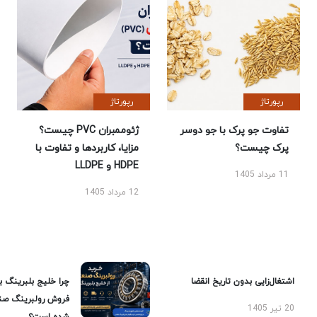
رپورتاژ
رپورتاژ
تفاوت جو پرک با جو دوسر
ژئوممبران PVC چیست؟
پرک چیست؟
مزایا، کاربردها و تفاوت با
HDPE و LLDPE
11 مرداد 1405
12 مرداد 1405
اشتغال‌زایی بدون تاریخ انقضا
چرا خلیج بلبرینگ ب
فروش رولبرینگ صن
20 تیر 1405