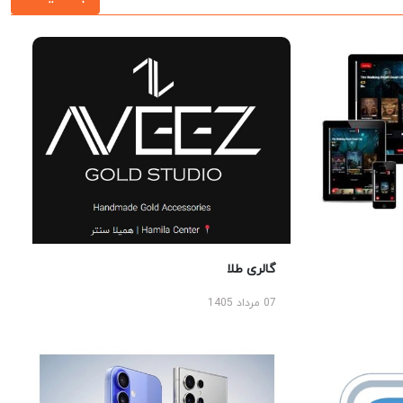
گالری طلا
07 مرداد 1405