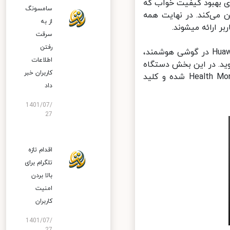
 بهبود کیفیت خواب که
سامسونگ
می‌کند. در نهایت همه
از به
سرقت
رفتن
فعالسازی این قابلیت بسیار ساده است. پس از ورود به نرم‎افزار Huawei Health در گوشی هوشمند،
اطلاعات
Device (در EMUI 10.x) یا بخش Me (در EMUI 9.x) شوید. در این بخش دستگاه
کاربران خبر
پوشیدنی لینک شده به گوشی خود را انتخاب کرده و وارد بخش Health Monitoring شده و کلید
داد
1401/07/
27
اقدام تازه
تلگرام برای
بالا بردن
امنیت
کاربران
1401/07/