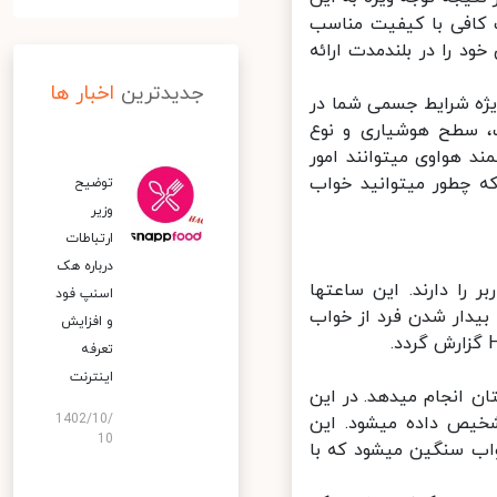
 روز خواب کافی با کیفیت مناسب
توانید کارایی حداکثری خود را در بلندمدت ارائه
جدیدترین
اخبار ها
د هواوی با نام TruSleep به صورت ویژه شرایط جسمی شما در
 مشخص شود که در زمان‌‎های مختلف، سطح هوشیاری و نوع
خوابتان چطور تغییر کرده است. با استفاده از این قابلیت، ساعت‎های هوشمند هواوی می‎توانند امور
لازم جهت بهبود وضعیت خواب را به شما پیشنهاد داده و مشخص کنند که چطور می‎توانید خواب
توضیح
وزیر
ارتباطات
درباره هک
ساعت‎های هواوی به صورت هوشمند قابلیت شناسایی به خواب رفتن کاربر را دارند. این ساعت‎ها
اسنپ‌ فود
ان بیدار شدن فرد از خواب
و افزایش
تعرفه
اینترنت
با فعال کردن این قابلیت، ساعت شما کارهای بسیار بیشتری را زمان خواب‎تان انجام می‎دهد. در این
1402/10/
حالت ضربان قلب کاربر، اطلاعات تنفس و تشخیص پله‎های خواب نیز تشخیص داده می‎شود. این
10
حالت‎ها شامل بیداری، مرحله REM (حرکات سریع چشمی)، خواب سبک و خواب سنگین می‎شود که با