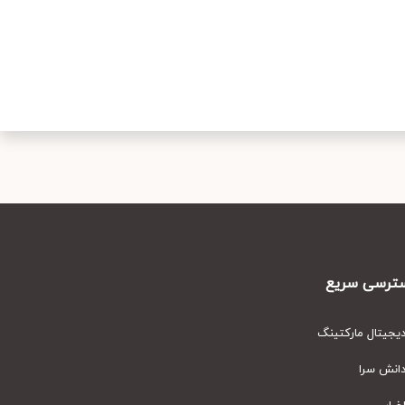
رسی سریع
یتال مارکتینگ
نش سرا