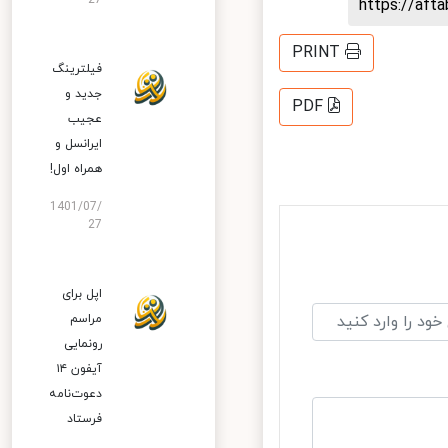
27
https://af
PRINT
فیلترینگ
جدید و
PDF
عجیب
ایرانسل و
همراه اول!
1401/07/
27
اپل برای
مراسم
رونمایی
آیفون ۱۴
دعوت‌نامه
فرستاد