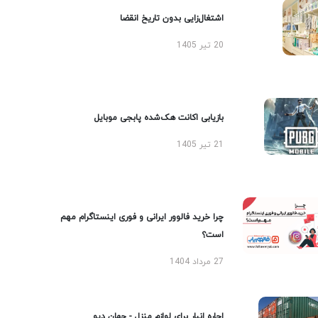
اشتغال‌زایی بدون تاریخ انقضا
20 تیر 1405
بازیابی اکانت هک‌شده پابجی موبایل
21 تیر 1405
چرا خرید فالوور ایرانی و فوری اینستاگرام مهم
است؟
27 مرداد 1404
اجاره انبار برای لوازم منزل - جهان دپو