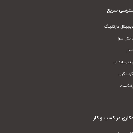
رسی سریع
یتال مارکتینگ
نش سرا
ار
رسانه ای
دشگری
دکست
ری در کسب و کار