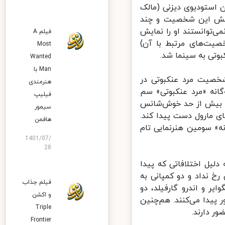
استودیوی دیزنی (مالک
پخش این شخصیت و چند
توانستند او را نمایش
فیلم A
ت‌های مرتبط با آن)
Most
تی به سینما شد.
Wanted
Man با
یت مرد عنکبوتی در
هنرمندی
نه «مرد عنکبوتی» سم
فیلیپ
 بیش از حد خوش‌شانس
سیمور
مارول دست پیدا کند.
هافمن
» سومین هنرنمایی تام
1401/07/
28
یل اختلافاتی که پیدا
خ نداد و دو کمپانی به
فیلم جذاب
 و اندرو گارفیلد، دو
و اکشن
یدا می‌کنند. هم‌چنین
Triple
 دارند.
Frontier