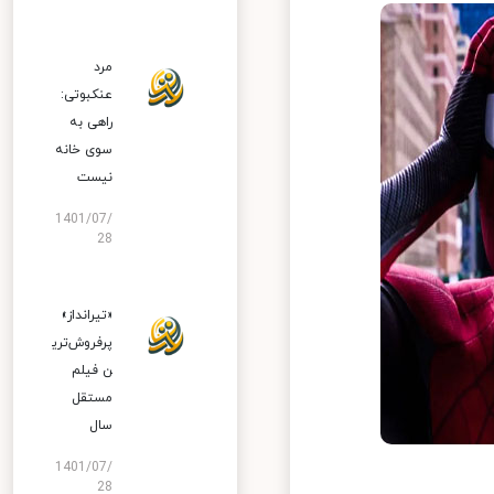
مرد
عنکبوتی:
راهی به
سوی خانه
نیست
1401/07/
28
«تیرانداز»
پرفروش‌تری
ن فیلم
مستقل
سال
1401/07/
28