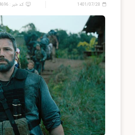
1401/07/28
کد خبر : 14696