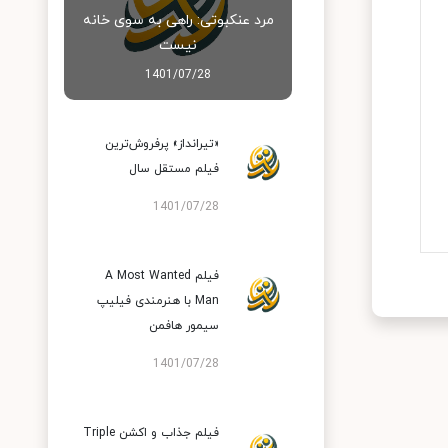
مرد عنکبوتی: راهی به سوی خانه
نیست
1401/07/28
«تیرانداز» پرفروش‌ترین
فیلم مستقل سال
1401/07/28
فیلم A Most Wanted
Man با هنرمندی فیلیپ
سیمور هافمن
1401/07/28
فیلم جذاب و اکشن Triple