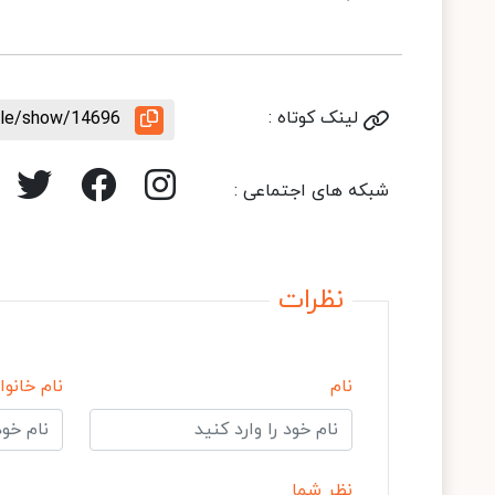
لینک کوتاه :
icle/show/14696
شبکه های اجتماعی :
نظرات
نام
نام خانوا
نظر شما