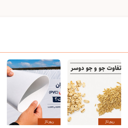
رپورتاژ
رپورتاژ