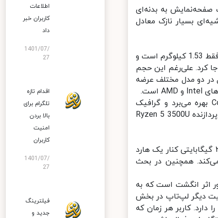
اطلاعات
ده می‌کند که نسبت صفحه‌نمایش به بدنه‌ای
کاربران خبر
اینچی این لپ‌تاپ حاشیه‌ای بسیار نازک معادل
داد
1401/07/
این لپ‌تاپ به منظور حمل و نقل آسان طراحی شده، به همین دلیل وزن آن فقط 1.53 کیلوگرم است و
27
ه‌جا کرد. علی‌رغم این حجم
ن مدل در دو مدل مختلف عرضه
ست.
اقدام تازه
مدل اینتل میت‌بوک دی ۱۵، از پردازنده‌های نسل ۱۰ اینتل Core i5-10210U بهره می‌برد و گرافیک
تلگرام برای
اختصاصی انویدیا جی‌فورس MX250 نیز دارد. مدل AMD این لپ‌تاپ نیز از پردازنده Ryzen 5 3500U
بالا بردن
امنیت
کاربران
خش حافظه این دستگاه مجهز به حافظه بسیار سریع SSD با فضای ۲۵۶ گیگابایتی کنار یک هارد
1401/07/
می‌کند. همچنین در بحث
27
 اثر انگشت است که به
یت دیگر لپ‌تاپ در بخش
فیلترینگ
رد. کاربر هر زمان که
جدید و