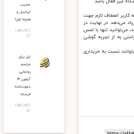
اه غیر فعال باشد.
عجیب
ایرانسل و
 که به کاربر انعطاف لازم جهت
همراه اول!
د می‌دهد. در نهایت در
ی‌های جدیدتر هواوی که قابلیت Huawei Share دارند، می‌توانید تنها با لمس
1401/07/
حتی به از تجربه گوشی
27
وانند نسبت به خریداری
اپل برای
مراسم
رونمایی
آیفون ۱۴
دعوت‌نامه
فرستاد
1401/07/
27
https://af