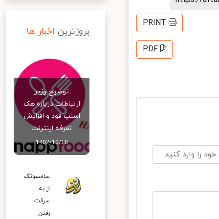
PRINT
بروزترین
اخبار ها
PDF
توضیح وزیر
ارتباطات درباره هک
اسنپ‌ فود و افزایش
تعرفه اینترنت
1402/10/10
سامسونگ
از به
سرقت
رفتن