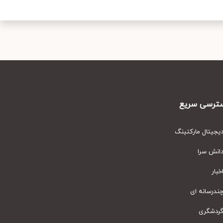
رسی سریع
یتال مارکتینگ
نش سرا
ار
رسانه ای
دشگری