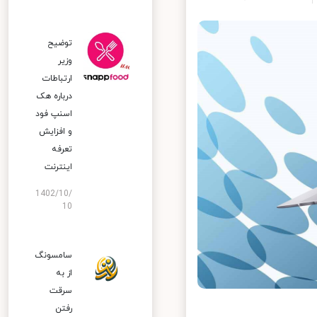
توضیح
وزیر
ارتباطات
درباره هک
اسنپ‌ فود
و افزایش
تعرفه
اینترنت
1402/10/
10
سامسونگ
از به
سرقت
رفتن